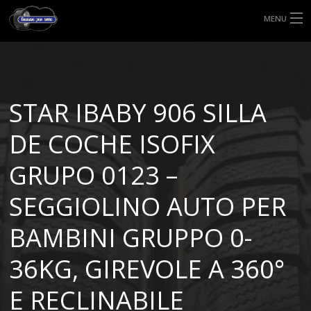
MENU
HOME
TIPI DI GOMME
STAR IBABY 906 SILLA
MISURE GOMME
DE COCHE ISOFIX
BLOG
GRUPO 0123 –
SHOP
SEGGIOLINO AUTO PER
BAMBINI GRUPPO 0-
36KG, GIREVOLE A 360°
E RECLINABILE