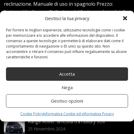
reclinazione. Manuale di uso in spagnolo Prezzo:
[price_with_discount](alla data del [price_update_date] -
Gestisci la tua privacy
Dettagli)
Per fornire le migliori esperienze, utilizziamo tecnologie come i cookie
Read more...
per memorizzare e/o accedere alle informazioni del dispositivo. Il
consenso a queste tecnologie ci permetterà di elaborare dati come il
comportamento di navigazione o ID unici su questo sito. Non
acconsentire o ritirare il consenso può influire negativamente su alcune
caratteristiche e funzioni.
Accetta
Articoli recenti
Nega
Assicurazione auto e sostituzione lunotto: le cose
Gestisci opzioni
da sapere
21 Aprile,2026
Cookie Policy
Informativa Cookie ed informativa Privacy
Range Rover: un’icona tra i luxury SUV
25 Novembre,2024