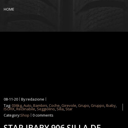
HOME
08-11-20
By:redazione
Tag:
036kg
,
Auto
,
Bambini
,
Coche
,
Girevole
,
Grupo
,
Gruppo
,
Ibaby
,
ISOFIX
,
Reclinabile
,
Seggiolino
,
Silla
,
Star
Category:
Shop
0 comments
STAR IBABY 906 SILLA DE