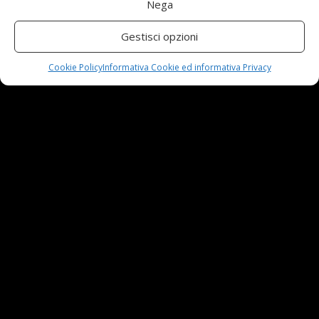
Nega
Automobili e sicurezza: l’importanza della
manutenzione
Gestisci opzioni
23 Aprile,2024
Cookie Policy
Informativa Cookie ed informativa Privacy