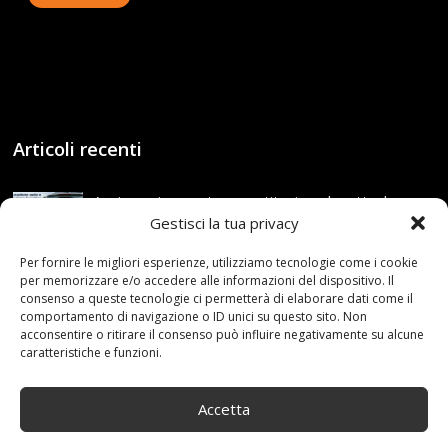
Articoli recenti
Assicurazione auto e sostituzione lunotto: le cose
da sapere
Gestisci la tua privacy
21 Aprile,2026
Per fornire le migliori esperienze, utilizziamo tecnologie come i cookie
per memorizzare e/o accedere alle informazioni del dispositivo. Il
Range Rover: un’icona tra i luxury SUV
consenso a queste tecnologie ci permetterà di elaborare dati come il
25 Novembre,2024
comportamento di navigazione o ID unici su questo sito. Non
acconsentire o ritirare il consenso può influire negativamente su alcune
caratteristiche e funzioni.
Nuova MG ZS Hybrid+: i SUV si fanno ibridi
24 Novembre,2024
Accetta