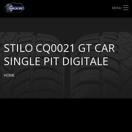
MENU
HOME
TIPI DI GOMME
STILO CQ0021 GT CAR
MISURE GOMME
SINGLE PIT DIGITALE
BLOG
HOME
SHOP