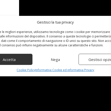
Gestisci la tua privacy
re le migliori esperienze, utilizziamo tecnologie come i cookie per memorizzare
alle informazioni del dispositivo. Il consenso a queste tecnologie ci permetterà
 dati come il comportamento di navigazione o ID unici su questo sito. Non acc
 il consenso può influire negativamente su alcune caratteristiche e funzioni.
Accetta
Nega
Gestisci opzi
ced by Termignoni Prezzo: [price_with_discount](alla data d
Cookie Policy
Informativa Cookie ed informativa Privacy