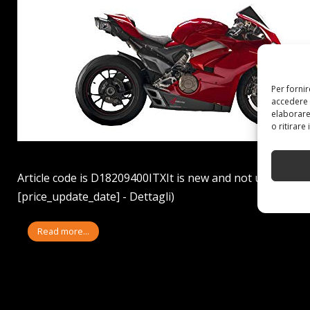
Per forni
accedere 
elaborare
o ritirare
Article code is D18209400ITXIt is new and not usedProdu
[price_update_date] - Dettagli)
Read more...