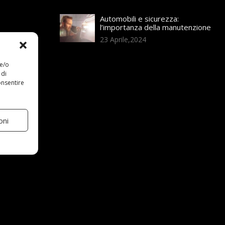
Automobili e sicurezza:
l’importanza della manutenzione
23 Aprile,2024
 e/o
 di
onsentire
oni
el