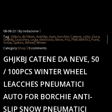
08-08-23
By:redazione
Tag:
100pcs
,
8x10mm
,
AntiSlip
,
Auto
,
borchie
,
Catene
,
color
,
Dura
,
GHJKBJ
,
Leacches
,
Lega
,
Motociclo
,
Neve
,
Pcs
,
PNEUMATICI
,
Punti
,
Snow
,
Spikes
,
Wheel
,
Winter
Category:
Shop
0 comments
GHJKBJ CATENE DA NEVE, 50
/ 100PCS WINTER WHEEL
LEACCHES PNEUMATICI
AUTO FOR BORCHIE ANTI-
SLIP SNOW PNEUMATICI