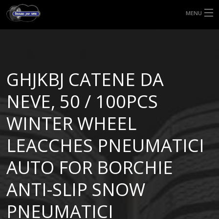
MENU
HOME
TIPI DI GOMME
GHJKBJ CATENE DA
MISURE GOMME
NEVE, 50 / 100PCS
BLOG
WINTER WHEEL
SHOP
LEACCHES PNEUMATICI
AUTO FOR BORCHIE
ANTI-SLIP SNOW
PNEUMATICI