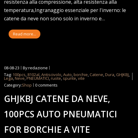
resistenza alla compressione, alta resistenza alla
temperatura,Ingranaggio essenziale per l'inverno: le
catene da neve non sono solo in inverno e…
Read more...
08-08-23
By:redazione
Tag:
100pcs
,
8102al
,
Antiscivolo
,
Auto
,
borchie
,
Catene
,
Dura
,
GHJKBJ
,
Lega
,
Neve
,
PNEUMATICI
,
ruote
,
spunte
,
vite
Category:
Shop
0 comments
GHJKBJ CATENE DA NEVE,
100PCS AUTO PNEUMATICI
FOR BORCHIE A VITE