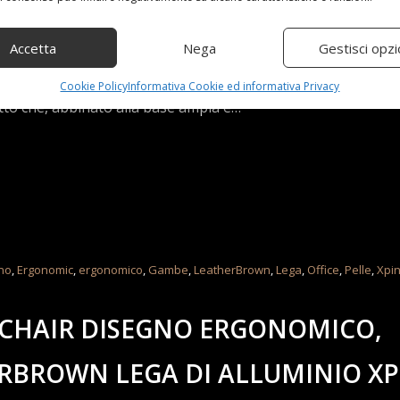
tile per auto è realizzato utilizzando una miscela di compon
Accetta
Nega
Gestisci opzi
nza per offrire maggiore durata, stabilità e robustezza oltr
he a lungo termine【Design a cricchetto stabile】: il nostro s
Cookie Policy
Informativa Cookie ed informativa Privacy
etto che, abbinato alla base ampia e…
no
,
Ergonomic
,
ergonomico
,
Gambe
,
LeatherBrown
,
Lega
,
Office
,
Pelle
,
Xpi
CHAIR DISEGNO ERGONOMICO,
RBROWN LEGA DI ALLUMINIO X