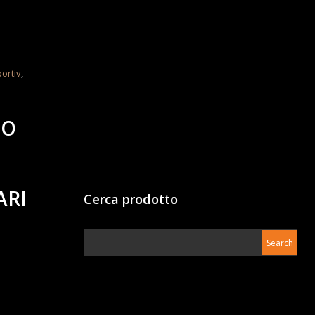
portiv
,
TO
ARI
Cerca prodotto