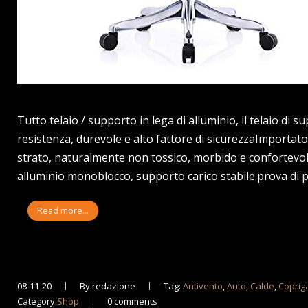
Tutto telaio / supporto in lega di alluminio, il telaio di s
resistenza, durevole e alto fattore di sicurezzaImportat
strato, naturalmente non tossico, morbido e confortevole,
alluminio monoblocco, supporto carico stabile.prova di 
Read more...
08-11-20
By:redazione
Tag:
Antivento
,
Auto
,
Calde
,
Copri
Category:
Shop
0 comments