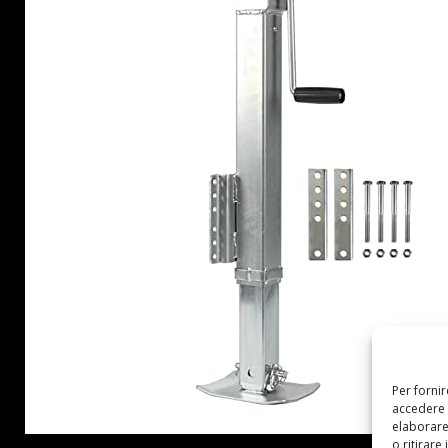
Per forni
accedere 
elaborare
o ritirare