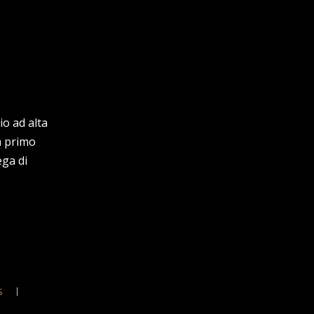
io ad alta
a primo
ega di
S