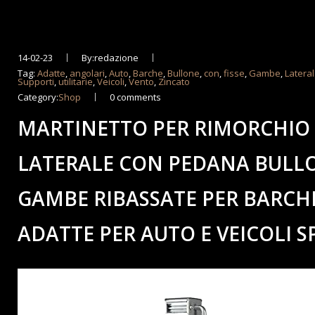
14-02-23
By:redazione
Tag:
Adatte
,
angolari
,
Auto
,
Barche
,
Bullone
,
con
,
fisse
,
Gambe
,
Latera
Supporti
,
utilitarie
,
Veicoli
,
Vento
,
Zincato
Category:
Shop
0 comments
MARTINETTO PER RIMORCHIO 
LATERALE CON PEDANA BULLO
GAMBE RIBASSATE PER BARCHE
ADATTE PER AUTO E VEICOLI S