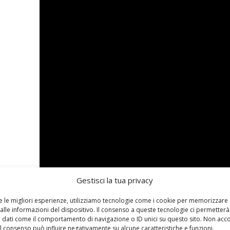
Gestisci la tua privacy
re le migliori esperienze, utilizziamo tecnologie come i cookie per memorizzare
alle informazioni del dispositivo. Il consenso a queste tecnologie ci permetterà
 dati come il comportamento di navigazione o ID unici su questo sito. Non acc
 il consenso può influire negativamente su alcune caratteristiche e funzioni.