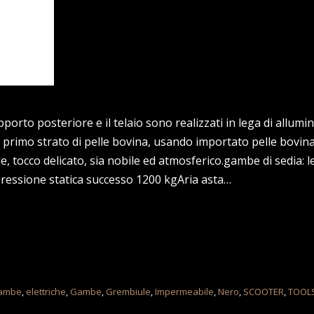
upporto posteriore e il telaio sono realizzati in lega di allumin
o primo strato di pelle bovina, usando importato pelle bovin
 tocco delicato, sia nobile ed atmosferico.gambe di sedia: l
pressione statica successo 1200 kgAria asta…
gambe
,
elettriche
,
Gambe
,
Grembiule
,
Impermeabile
,
Nero
,
SCOOTER
,
TOOL