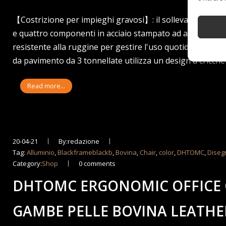
【Costrizione per impieghi gravosi】: il sollevatore porta
e quattro componenti in acciaio stampato ad alta resiste
resistente alla ruggine per gestire l'uso quotidiano anc
da pavimento da 3 tonnellate utilizza un design a cricch
Read more...
20-04-21
By:redazione
Tag:
Alluminio
,
Blackframeblackb
,
Bovina
,
Chair
,
color
,
DHTOMC
,
Diseg
Category:
Shop
0 comments
DHTOMC ERGONOMIC OFFICE 
GAMBE PELLE BOVINA LEATHE