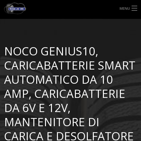
MENU
HOME
TIPI DI GOMME
NOCO GENIUS10,
MISURE GOMME
CARICABATTERIE SMART
BLOG
AUTOMATICO DA 10
SHOP
AMP, CARICABATTERIE
DA 6V E 12V,
MANTENITORE DI
CARICA E DESOLFATORE