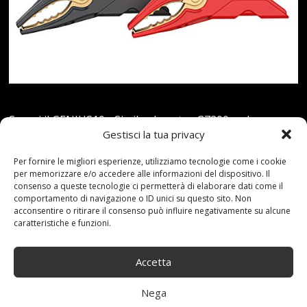
Scopri il GENIUS10 - Simile al nostro G7200, solo
Gestisci la tua privacy
migliorato. Più piccolo del 24% e genera oltre il 120% di
potenza in più. Ed è più semplice e facile da usare che
Per fornire le migliori esperienze, utilizziamo tecnologie come i cookie
per memorizzare e/o accedere alle informazioni del dispositivo. Il
mai.Puoi fare di più con Genius - Progettato per l’uso
consenso a queste tecnologie ci permetterà di elaborare dati come il
con batterie acide al piombo da 6 e 12 Volt per veicoli,
comportamento di navigazione o ID unici su questo sito. Non
acconsentire o ritirare il consenso può influire negativamente su alcune
imbarcazioni, batterie a ciclo profondo, incluse le
caratteristiche e funzioni.
batterie flooded (umide), al gel, AGM e batterie senza…
Accetta
Read more...
Nega