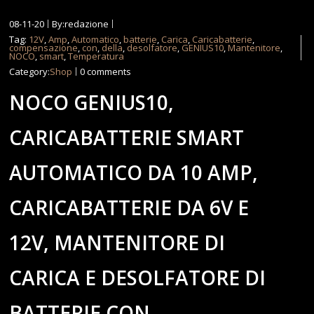
08-11-20
By:redazione
Tag:
12V
,
Amp
,
Automatico
,
batterie
,
Carica
,
Caricabatterie
,
compensazione
,
con
,
della
,
desolfatore
,
GENIUS10
,
Mantenitore
,
NOCO
,
smart
,
Temperatura
Category:
Shop
0 comments
NOCO GENIUS10,
CARICABATTERIE SMART
AUTOMATICO DA 10 AMP,
CARICABATTERIE DA 6V E
12V, MANTENITORE DI
CARICA E DESOLFATORE DI
BATTERIE CON