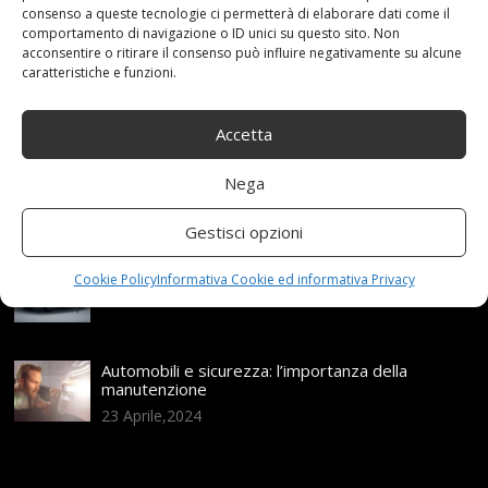
consenso a queste tecnologie ci permetterà di elaborare dati come il
Articoli recenti
comportamento di navigazione o ID unici su questo sito. Non
acconsentire o ritirare il consenso può influire negativamente su alcune
caratteristiche e funzioni.
Assicurazione auto e sostituzione lunotto: le cose
da sapere
21 Aprile,2026
Accetta
Range Rover: un’icona tra i luxury SUV
Nega
25 Novembre,2024
Gestisci opzioni
Nuova MG ZS Hybrid+: i SUV si fanno ibridi
Cookie Policy
Informativa Cookie ed informativa Privacy
24 Novembre,2024
Automobili e sicurezza: l’importanza della
manutenzione
23 Aprile,2024