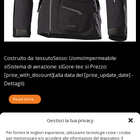
Costruito da: tessutoSesso: UomoImpermeabile:
sìSistema di aerazione: sìGore-tex: sì Prezzo:
[price_with_discount](alla data del [price_update_date] -
Dettagli)
Read more...
Gestisci la tua privacy
Per fornire le migliori esperienze, utilizziamo tecnologie come i cookie
per memorizzare e/o accedere alle informazioni del dispositivo. Il