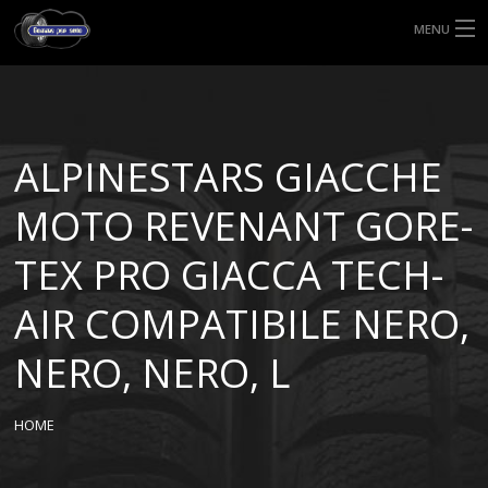
MENU
HOME
TIPI DI GOMME
ALPINESTARS GIACCHE
MISURE GOMME
MOTO REVENANT GORE-
BLOG
TEX PRO GIACCA TECH-
SHOP
AIR COMPATIBILE NERO,
NERO, NERO, L
HOME