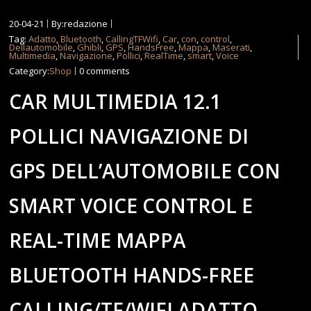
20-04-21
By:redazione
Tag:
Adatto
,
Bluetooth
,
CallingTFWifi
,
Car
,
con
,
control
,
Dellautomobile
,
Ghibli
,
GPS
,
HandsFree
,
Mappa
,
Maserati
,
Multimedia
,
Navigazione
,
Pollici
,
RealTime
,
smart
,
Voice
Category:
Shop
0 comments
CAR MULTIMEDIA 12.1
POLLICI NAVIGAZIONE DI
GPS DELL’AUTOMOBILE CON
SMART VOICE CONTROL E
REAL-TIME MAPPA
BLUETOOTH HANDS-FREE
CALLING/TF/WIFI ADATTO