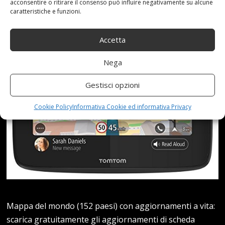
acconsentire o ritirare il consenso può influire negativamente su alcune
FREE, NERO [VERSIONE EU]
caratteristiche e funzioni.
Accetta
Nega
Gestisci opzioni
Cookie Policy
Informativa Cookie ed informativa Privacy
Mappa del mondo (152 paesi) con aggiornamenti a vita:
scarica gratuitamente gli aggiornamenti di scheda