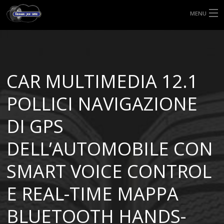
MENU
HOME
TIPI DI GOMME
CAR MULTIMEDIA 12.1
MISURE GOMME
POLLICI NAVIGAZIONE
BLOG
DI GPS
SHOP
DELL’AUTOMOBILE CON
SMART VOICE CONTROL
E REAL-TIME MAPPA
BLUETOOTH HANDS-