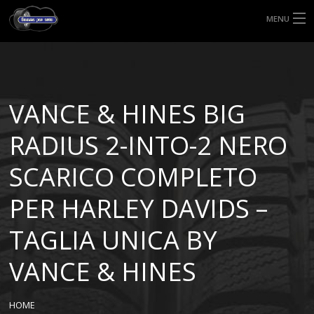
MENU
HOME
TIPI DI GOMME
VANCE & HINES BIG
MISURE GOMME
RADIUS 2-INTO-2 NERO
BLOG
SCARICO COMPLETO
SHOP
PER HARLEY DAVIDS –
TAGLIA UNICA BY
VANCE & HINES
HOME