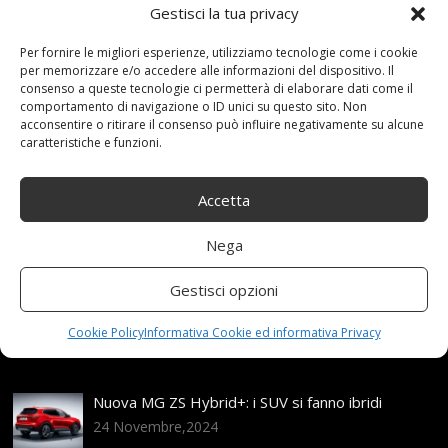
Gestisci la tua privacy
Read more...
Per fornire le migliori esperienze, utilizziamo tecnologie come i cookie
per memorizzare e/o accedere alle informazioni del dispositivo. Il
consenso a queste tecnologie ci permetterà di elaborare dati come il
comportamento di navigazione o ID unici su questo sito. Non
acconsentire o ritirare il consenso può influire negativamente su alcune
caratteristiche e funzioni.
Articoli recenti
Accetta
Assicurazione auto e sostituzione lunotto: le cose
Nega
da sapere
21 Aprile,2026
Gestisci opzioni
Range Rover: un’icona tra i luxury SUV
Cookie Policy
Informativa Cookie ed informativa Privacy
25 Novembre,2024
Nuova MG ZS Hybrid+: i SUV si fanno ibridi
24 Novembre,2024