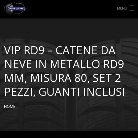
MENU
HOME
TIPI DI GOMME
VIP RD9 – CATENE DA
MISURE GOMME
NEVE IN METALLO RD9
BLOG
MM, MISURA 80, SET 2
SHOP
PEZZI, GUANTI INCLUSI
HOME