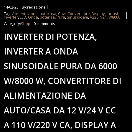
14-02-23
By:redazione
Tag:
Alimentazione
,
autocasa
,
Cavi
,
Convertitore
,
Display
,
inclusi
,
Inverter
,
LED
,
Onda
,
potenza
,
Pura
,
Sinusoidale
,
V220
,
V24
,
W8000
Category:
Shop
0 comments
INVERTER DI POTENZA,
INVERTER A ONDA
SINUSOIDALE PURA DA 6000
W/8000 W, CONVERTITORE DI
ALIMENTAZIONE DA
AUTO/CASA DA 12 V/24 V CC
A 110 V/220 V CA, DISPLAY A