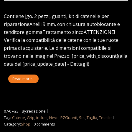
Contiene jgo. 2 pezzi, guanti, kit di catenelle per
riparazioneAnelli 9 mm, con chiusura autoblocante e
tenditore gommaTrattamento zincoATTENZIONE!
Verifica la compatibilità delle catene con le tue ruote
prima di acquistarle. Le dimensioni compatibile si
trovano nelle imagine! Prezzo: [price_with_discount](alla
data del [price_update_date] - Dettagli)
Read more...
07-07-23
By:redazione
Tag:
Catene
,
Grip
,
inclusi
,
Neve
,
PZGuanti
,
Set
,
Taglia
,
Tessile
Category:
Shop
0 comments