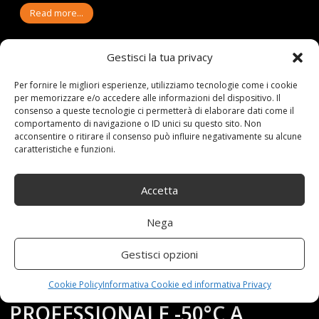
Read more...
Gestisci la tua privacy
Per fornire le migliori esperienze, utilizziamo tecnologie come i cookie
08-11-20
By:redazione
per memorizzare e/o accedere alle informazioni del dispositivo. Il
Tag:
50C
,
800C
,
AD70
,
ambiente
,
cucina
,
Digitale
,
Display
,
dolci
,
forno
,
consenso a queste tecnologie ci permetterà di elaborare dati come il
industria
,
infrarossi
,
interno
,
Laser
,
LCD
,
Pistola
,
professionale
,
comportamento di navigazione o ID unici su questo sito. Non
scienza
,
Termometro
acconsentire o ritirare il consenso può influire negativamente su alcune
Category:
Shop
0 comments
caratteristiche e funzioni.
TERMOMETRO A INFRAROSSI
Accetta
AD70 TERMOMETRO
Nega
DIGITALE LASER PISTOLA
Gestisci opzioni
TERMOMETRO
Cookie Policy
Informativa Cookie ed informativa Privacy
PROFESSIONALE -50°C A