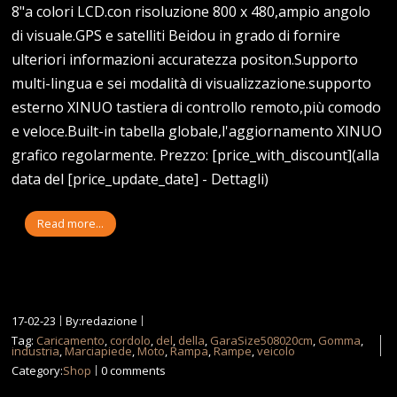
8"a colori LCD.con risoluzione 800 x 480,ampio angolo
di visuale.GPS e satelliti Beidou in grado di fornire
ulteriori informazioni accuratezza positon.Supporto
multi-lingua e sei modalità di visualizzazione.supporto
esterno XINUO tastiera di controllo remoto,più comodo
e veloce.Built-in tabella globale,l'aggiornamento XINUO
grafico regolarmente. Prezzo: [price_with_discount](alla
data del [price_update_date] - Dettagli)
Read more...
17-02-23
By:redazione
Tag:
Caricamento
,
cordolo
,
del
,
della
,
GaraSize508020cm
,
Gomma
,
industria
,
Marciapiede
,
Moto
,
Rampa
,
Rampe
,
veicolo
Category:
Shop
0 comments