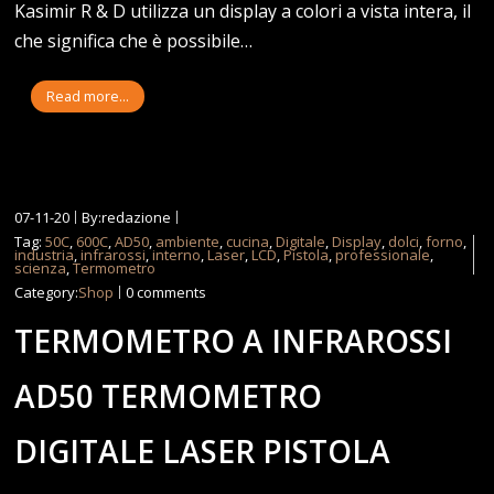
Kasimir R & D utilizza un display a colori a vista intera, il
che significa che è possibile…
Read more...
07-11-20
By:redazione
Tag:
50C
,
600C
,
AD50
,
ambiente
,
cucina
,
Digitale
,
Display
,
dolci
,
forno
,
industria
,
infrarossi
,
interno
,
Laser
,
LCD
,
Pistola
,
professionale
,
scienza
,
Termometro
Category:
Shop
0 comments
TERMOMETRO A INFRAROSSI
AD50 TERMOMETRO
DIGITALE LASER PISTOLA