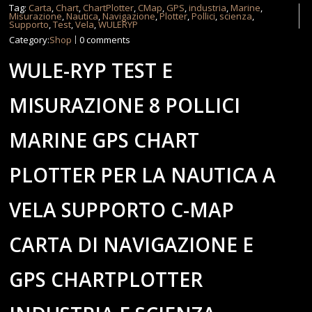
Tag:
Carta
,
Chart
,
ChartPlotter
,
CMap
,
GPS
,
industria
,
Marine
,
Misurazione
,
Nautica
,
Navigazione
,
Plotter
,
Pollici
,
scienza
,
Supporto
,
Test
,
Vela
,
WULERYP
Category:
Shop
0 comments
WULE-RYP TEST E
MISURAZIONE 8 POLLICI
MARINE GPS CHART
PLOTTER PER LA NAUTICA A
VELA SUPPORTO C-MAP
CARTA DI NAVIGAZIONE E
GPS CHARTPLOTTER