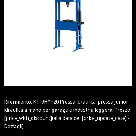
Riferimento: KT-9HYP20.Pressa idraulica: pressa junior
idraulica a mano per garage e industria leggera. Prezzo:
[price_with_discount](alla data del [price_update_date] -
Dettagli)