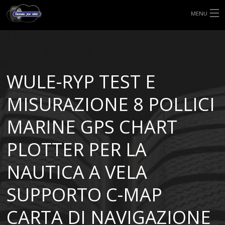
MENU
HOME
TIPI DI GOMME
WULE-RYP TEST E
MISURE GOMME
MISURAZIONE 8 POLLICI
BLOG
MARINE GPS CHART
SHOP
PLOTTER PER LA
NAUTICA A VELA
SUPPORTO C-MAP
CARTA DI NAVIGAZIONE