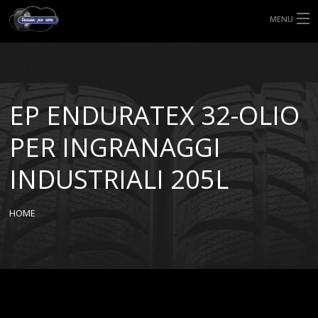
MENU
HOME
TIPI DI GOMME
EP ENDURATEX 32-OLIO
MISURE GOMME
PER INGRANAGGI
BLOG
INDUSTRIALI 205L
SHOP
HOME