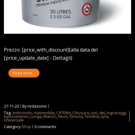
Prezzo: [price_with_discount](alla data del
[price_update_date] - Dettagli)
Read more...
27-11-20
By:redazione
Tag:
Antiscivolo
,
Automobile
,
CATENA
,
Chiusura
,
con
,
del
,
ingranaggi
,
Ispessimento
,
Lunga
,
Manzo
,
Neve
,
Striscia
,
Tendine
,
tyre
,
Universale
Category:
Shop
0 comments