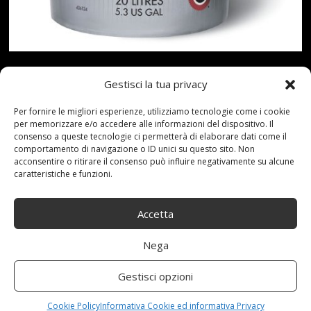
Gestisci la tua privacy
Prezzo: [price_with_discount](alla data del
[price_update_date] - Dettagli)
Per fornire le migliori esperienze, utilizziamo tecnologie come i cookie
per memorizzare e/o accedere alle informazioni del dispositivo. Il
consenso a queste tecnologie ci permetterà di elaborare dati come il
Read more...
comportamento di navigazione o ID unici su questo sito. Non
acconsentire o ritirare il consenso può influire negativamente su alcune
caratteristiche e funzioni.
Accetta
19-04-21
By:redazione
Tag:
205L
,
Enduratex
,
industriali
,
ingranaggi
,
Olio
,
sintetico
Nega
Category:
Shop
0 comments
ENDURATEX EP 460 205L
Gestisci opzioni
Cookie Policy
Informativa Cookie ed informativa Privacy