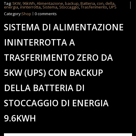
Tag:
5KW
,
96kWh
,
Alimentazione
,
backup
,
Batteria
,
con
,
della
,
energia
,
ininterrotta
,
Sistema
,
Stoccaggio
,
Trasferimento
,
UPS
Category:
Shop
0 comments
SISTEMA DI ALIMENTAZIONE
ININTERROTTA A
TRASFERIMENTO ZERO DA
5KW (UPS) CON BACKUP
DELLA BATTERIA DI
STOCCAGGIO DI ENERGIA
9.6KWH