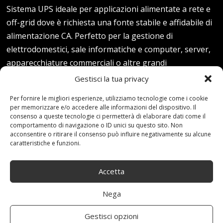
Sistema UPS ideale per applicazioni alimentate a rete e
off-grid dove è richiesta una fonte stabile e affidabile di
alimentazione CA. Perfetto per la gestione di
elettrodomestici, sale informatiche e computer, server,
apparecchiature commerciali o altre grandi
apparecchiature elettroniche.Assicura che gli
Gestisci la tua privacy
apparecchi CA non vengano interrotti anche se la rete
Per fornire le migliori esperienze, utilizziamo tecnologie come i cookie
elettrica è instabile, intermittente o la potenza viene
per memorizzare e/o accedere alle informazioni del dispositivo. Il
improvvisamente interrotta. Mentre la rete elettrica è
consenso a queste tecnologie ci permetterà di elaborare dati come il
comportamento di navigazione o ID unici su questo sito. Non
disponibile, il sistema lo collega…
acconsentire o ritirare il consenso può influire negativamente su alcune
caratteristiche e funzioni.
Read more...
Accetta
Nega
Gestisci opzioni