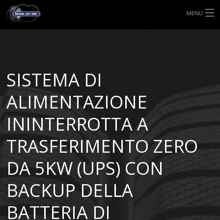
MENU
HOME
TIPI DI GOMME
SISTEMA DI
MISURE GOMME
ALIMENTAZIONE
BLOG
ININTERROTTA A
SHOP
TRASFERIMENTO ZERO
DA 5KW (UPS) CON
BACKUP DELLA
BATTERIA DI