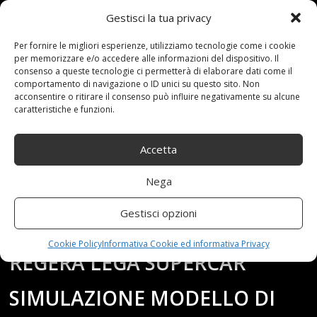
Gestisci la tua privacy
Per fornire le migliori esperienze, utilizziamo tecnologie come i cookie
per memorizzare e/o accedere alle informazioni del dispositivo. Il
consenso a queste tecnologie ci permetterà di elaborare dati come il
11-02-23
By:redazione
comportamento di navigazione o ID unici su questo sito. Non
Tag:
Auto
,
Collezione
,
dAmore
,
dEpoca
,
Espressione
,
Giocattoli
,
KIT
,
acconsentire o ritirare il consenso può influire negativamente su alcune
Koenigsegg
,
Lega
,
Modellini
,
modello
,
Ornamenti
,
REGERA
,
caratteristiche e funzioni.
Simulazione
,
Supercar
Category:
Shop
0 comments
Accetta
KIT DI GIOCATTOLI PER
Nega
MODELLINI AUTO D’EPOCA
Gestisci opzioni
1:18 PER KOENIGSEGG
Cookie Policy
Informativa Cookie ed informativa Privacy
REGERA LEGA SUPERCAR
SIMULAZIONE MODELLO DI