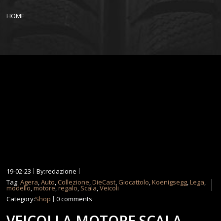
HOME
19-02-23
By:redazione
Tag:
Agera
,
Auto
,
Collezione
,
DieCast
,
Giocattolo
,
Koenigsegg
,
Lega
,
modello
,
motore
,
regalo
,
Scala
,
Veicoli
Category:
Shop
0 comments
VEICOLI A MOTORE SCALA