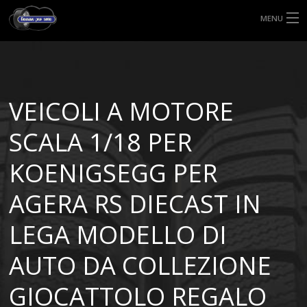
MENU
HOME
TIPI DI GOMME
VEICOLI A MOTORE
MISURE GOMME
SCALA 1/18 PER
BLOG
KOENIGSEGG PER
SHOP
AGERA RS DIECAST IN
LEGA MODELLO DI
AUTO DA COLLEZIONE
GIOCATTOLO REGALO