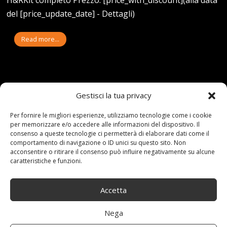
H&RKit completo Prezzo: [price_with_discount](alla data
del [price_update_date] - Dettagli)
Read more...
Gestisci la tua privacy
19-02-23
By:redazione
Tag:
Koni
,
Molleammortizzatori
,
Set
,
sospensioni
Category:
Shop
Per fornire le migliori esperienze, utilizziamo tecnologie come i cookie
0 comments
per memorizzare e/o accedere alle informazioni del dispositivo. Il
consenso a queste tecnologie ci permetterà di elaborare dati come il
KONI 1120-1872 SET
comportamento di navigazione o ID unici su questo sito. Non
acconsentire o ritirare il consenso può influire negativamente su alcune
SOSPENSIONI,
caratteristiche e funzioni.
MOLLE/AMMORTIZZATORI
Accetta
Nega