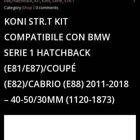
E88
,
Hatchback
,
KIT
,
Koni
,
Serie
,
STR.T
Category:
Shop
0 comments
KONI STR.T KIT
COMPATIBILE CON BMW
SERIE 1 HATCHBACK
(E81/E87)/COUPÉ
(E82)/CABRIO (E88) 2011-2018
– 40-50/30MM (1120-1873)