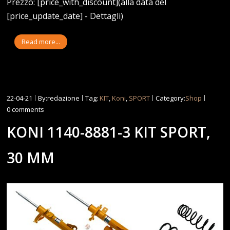
Prezzo: [price_with_discount](alla data del
[price_update_date] - Dettagli)
Read more...
22-04-21
By:redazione
Tag:
KIT
,
Koni
,
SPORT
Category:
Shop
0 comments
KONI 1140-8881-3 KIT SPORT,
30 MM