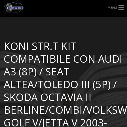
MENU
HOME
TIPI DI GOMME
KONI STR.T KIT
MISURE GOMME
COMPATIBILE CON AUDI
BLOG
A3 (8P) / SEAT
SHOP
ALTEA/TOLEDO III (5P) /
SKODA OCTAVIA II
BERLINE/COMBI/VOLKS
GOLF V/JETTA V 2003-