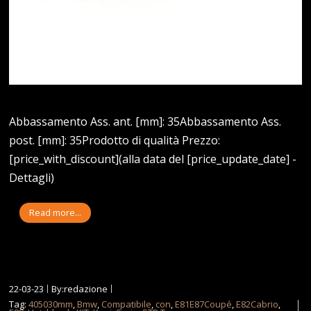
Abbassamento Ass. ant. [mm]: 35Abbassamento Ass.
post. [mm]: 35Prodotto di qualità Prezzo:
[price_with_discount](alla data del [price_update_date] -
Dettagli)
Read more...
22-03-23
By:redazione
Tag:
405030mm
,
Bmw
,
Compatibile
,
con
,
E81E87Coupé
,
E82Cabrio
,