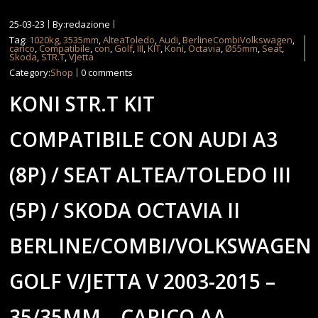
25-03-23
By:redazione
Tag:
1020kg
,
3535mm
,
AlteaToledo
,
Audi
,
BerlineCombiVolkswagen
,
carico
,
Compatibile
,
con
,
Golf
,
III
,
KIT
,
Koni
,
Octavia
,
Ø55mm
,
Seat
,
Skoda
,
STR.T
,
VJetta
Category:
Shop
0 comments
KONI STR.T KIT
COMPATIBILE CON AUDI A3
(8P) / SEAT ALTEA/TOLEDO III
(5P) / SKODA OCTAVIA II
BERLINE/COMBI/VOLKSWAGEN
GOLF V/JETTA V 2003-2015 –
35/35MM – CARICO AA