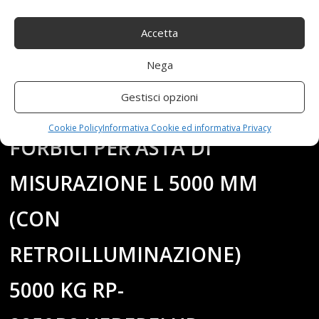
Accetta
11-02-23
By:redazione
Tag:
5000kg
,
5000mm
,
Asta
,
con
,
Forbici
,
Misurazione
,
Ponte
,
Nega
retroilluminazione
,
RP8250b2ueberflur
,
Sollevatore
Category:
Shop
0 comments
Gestisci opzioni
PONTE SOLLEVATORE
Cookie Policy
Informativa Cookie ed informativa Privacy
FORBICI PER ASTA DI
MISURAZIONE L 5000 MM
(CON
RETROILLUMINAZIONE)
5000 KG RP-