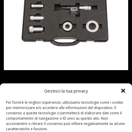
Letture da 0,001 mm.Limite di errore di 4 μm.Spalle
Gestisci la tua privacy
centrali. Prezzo: [price_with_discount](alla data del
[price_update_date] - Dettagli)
Per fornire le migliori esperienze, utilizziamo tecnologie come i cookie
per memorizzare e/o accedere alle informazioni del dispositivo. Il
consenso a queste tecnologie ci permetterà di elaborare dati come il
Read more...
comportamento di navigazione o ID unici su questo sito. Non
acconsentire o ritirare il consenso può influire negativamente su alcune
caratteristiche e funzioni.