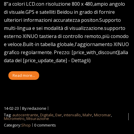
8"a colori LCD.con risoluzione 800 x 480,ampio angolo
di visuale.GPS e satelliti Beidou in grado di fornire
ulteriori informazioni accuratezza positon.Supporto
multi-lingua e sei modalità di visualizzazione.supporto
esterno XINUO tastiera di controllo remoto,più comodo
e veloce.Built-in tabella globale,l'aggiornamento XINUO
grafico regolarmente. Prezzo: [price_with_discount](alla
data del [price_update_date] - Dettagli)
Read more...
14-02-23
By:redazione
Tag:
autocentrante
,
Digitale
,
Ewr
,
intervallo
,
Mahr
,
Micromar
,
Micrometro
,
Misurazione
Category:
Shop
0 comments