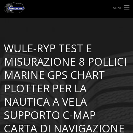
MENU
HOME
TIPI DI GOMME
WULE-RYP TEST E
MISURE GOMME
MISURAZIONE 8 POLLICI
BLOG
MARINE GPS CHART
SHOP
PLOTTER PER LA
NAUTICA A VELA
SUPPORTO C-MAP
CARTA DI NAVIGAZIONE