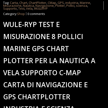
Tag:
Carta
,
Chart
,
ChartPlotter
,
CMap
,
GPS
,
industria
,
Marine
,
Misurazione
,
Nautica
,
Navigazione
,
Plotter
,
Pollici
,
scienza
,
Supporto
,
Test
,
Vela
,
WULERYP
Category:
Shop
0 comments
WULE-RYP TEST E
MISURAZIONE 8 POLLICI
MARINE GPS CHART
PLOTTER PER LA NAUTICA A
VELA SUPPORTO C-MAP
CARTA DI NAVIGAZIONE E
GPS CHARTPLOTTER