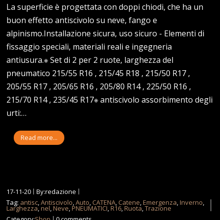
La superficie è progettata con doppi chiodi, che ha un
buon effetto antiscivolo su neve, fango e
alpinismo.Installazione sicura, uso sicuro - Elementi di
fissaggio speciali, materiali reali e ingegneria
antiusura.※ Set di 2 per 2 ruote, larghezza del
pneumatico 215/55 R16 , 215/45 R18 , 215/50 R17 ,
205/55 R17 , 205/65 R16 , 205/80 R14 , 225/50 R16 ,
215/70 R14 , 235/45 R17※ antiscivolo assorbimento degli
urti:…
Read more...
17-11-20
By:redazione
Tag:
antisc
,
Antiscivolo
,
Auto
,
CATENA
,
Catene
,
Emergenza
,
Inverno
,
Larghezza
,
nel
,
Neve
,
PNEUMATICI
,
R16
,
Ruota
,
Trazione
Category:
Shop
0 comments