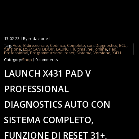
13-02-23
By:redazione
Tag:
Auto
,
Bidirezionale
,
Codifica
,
Completo
,
con
,
Diagnostics
,
ECU
,
funzione
,
J2534CANFDDOIP
,
LAUNCH
,
lultima
,
nel
,
online
,
Pad
,
Professional
,
Programmazione
,
reset
,
Sistema
,
Versione
,
X431
Category:
Shop
0 comments
LAUNCH X431 PAD V
PROFESSIONAL
DIAGNOSTICS AUTO CON
SISTEMA COMPLETO,
FUNZIONE DI RESET 31+,