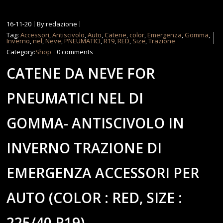
16-11-20
By:redazione
Tag:
Accessori
,
Antiscivolo
,
Auto
,
Catene
,
color
,
Emergenza
,
Gomma
,
Inverno
,
nel
,
Neve
,
PNEUMATICI
,
R19
,
RED
,
Size
,
Trazione
Category:
Shop
0 comments
CATENE DA NEVE FOR
PNEUMATICI NEL DI
GOMMA- ANTISCIVOLO IN
INVERNO TRAZIONE DI
EMERGENZA ACCESSORI PER
AUTO (COLOR : RED, SIZE :
225/40 R19)