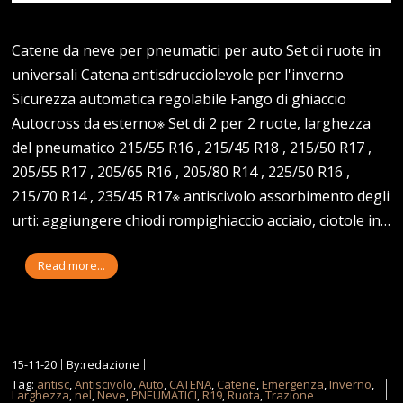
Catene da neve per pneumatici per auto Set di ruote in
universali Catena antisdrucciolevole per l'inverno
Sicurezza automatica regolabile Fango di ghiaccio
Autocross da esterno※ Set di 2 per 2 ruote, larghezza
del pneumatico 215/55 R16 , 215/45 R18 , 215/50 R17 ,
205/55 R17 , 205/65 R16 , 205/80 R14 , 225/50 R16 ,
215/70 R14 , 235/45 R17※ antiscivolo assorbimento degli
urti: aggiungere chiodi rompighiaccio acciaio, ciotole in…
Read more...
15-11-20
By:redazione
Tag:
antisc
,
Antiscivolo
,
Auto
,
CATENA
,
Catene
,
Emergenza
,
Inverno
,
Larghezza
,
nel
,
Neve
,
PNEUMATICI
,
R19
,
Ruota
,
Trazione