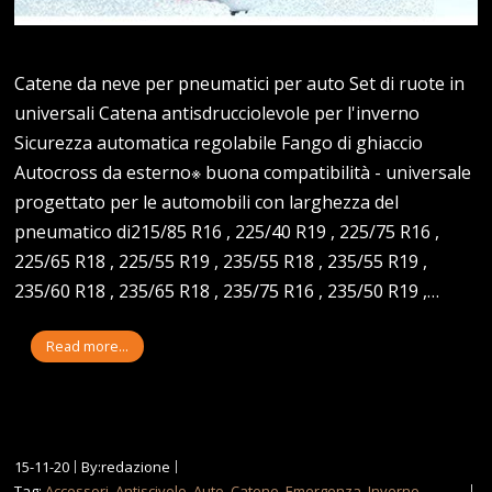
Catene da neve per pneumatici per auto Set di ruote in
universali Catena antisdrucciolevole per l'inverno
Sicurezza automatica regolabile Fango di ghiaccio
Autocross da esterno※ buona compatibilità - universale
progettato per le automobili con larghezza del
pneumatico di215/85 R16 , 225/40 R19 , 225/75 R16 ,
225/65 R18 , 225/55 R19 , 235/55 R18 , 235/55 R19 ,
235/60 R18 , 235/65 R18 , 235/75 R16 , 235/50 R19 ,…
Read more...
15-11-20
By:redazione
Tag:
Accessori
,
Antiscivolo
,
Auto
,
Catene
,
Emergenza
,
Inverno
,