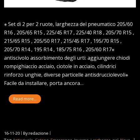
※ Set di 2 per 2 ruote, larghezza del pneumatico 205/60
R16 , 205/65 R15 , 225/45 R17 , 225/40 R18 , 205/70 R15 ,
215/65 R15 , 205/50 R17 , 215/45 R17 , 195/70 R15 ,
205/70 R14 , 195 R14 , 185/75 R16 , 205/60 R17※
antiscivolo assorbimento degli urti: aggiungere chiodi
rompighiaccio acciaio, ciotole in acciaio, cilindrici
rinforzo unghie, diverse particelle antisdrucciolevoli※
Facile da installare, porta ancora…
Read more...
16-11-20
By:redazione
Tag:
Antiscivolo
,
Catene
,
Emergenza
,
Inverno
,
Larghezza
,
nel
,
Neve
,