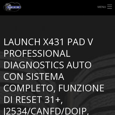
MENU
HOME
TIPI DI GOMME
LAUNCH X431 PAD V
MISURE GOMME
PROFESSIONAL
BLOG
DIAGNOSTICS AUTO
SHOP
CON SISTEMA
COMPLETO, FUNZIONE
DI RESET 31+,
J2534/CANFD/DOIP,