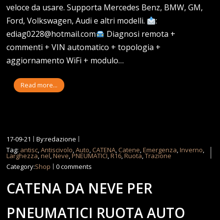
veloce da usare. Supporta Mercedes Benz, BMW, GM,
Ford, Volkswagen, Audi e altri modelli.
:
ediag0228@hotmail.com
Diagnosi remota +
commenti + VIN automatico + topologia +
aggiornamento WiFi + modulo…
Read more...
17-09-21
By:redazione
Tag:
antisc
,
Antiscivolo
,
Auto
,
CATENA
,
Catene
,
Emergenza
,
Inverno
,
Larghezza
,
nel
,
Neve
,
PNEUMATICI
,
R16
,
Ruota
,
Trazione
Category:
Shop
0 comments
CATENA DA NEVE PER
PNEUMATICI RUOTA AUTO