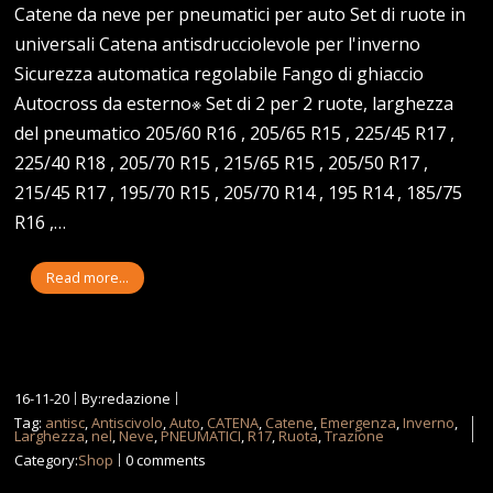
Catene da neve per pneumatici per auto Set di ruote in
universali Catena antisdrucciolevole per l'inverno
Sicurezza automatica regolabile Fango di ghiaccio
Autocross da esterno※ Set di 2 per 2 ruote, larghezza
del pneumatico 205/60 R16 , 205/65 R15 , 225/45 R17 ,
225/40 R18 , 205/70 R15 , 215/65 R15 , 205/50 R17 ,
215/45 R17 , 195/70 R15 , 205/70 R14 , 195 R14 , 185/75
R16 ,…
Read more...
16-11-20
By:redazione
Tag:
antisc
,
Antiscivolo
,
Auto
,
CATENA
,
Catene
,
Emergenza
,
Inverno
,
Larghezza
,
nel
,
Neve
,
PNEUMATICI
,
R17
,
Ruota
,
Trazione
Category:
Shop
0 comments