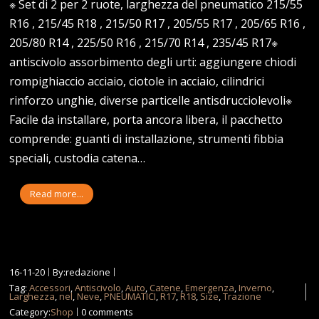
※ Set di 2 per 2 ruote, larghezza del pneumatico 215/55
R16 , 215/45 R18 , 215/50 R17 , 205/55 R17 , 205/65 R16 ,
205/80 R14 , 225/50 R16 , 215/70 R14 , 235/45 R17※
antiscivolo assorbimento degli urti: aggiungere chiodi
rompighiaccio acciaio, ciotole in acciaio, cilindrici
rinforzo unghie, diverse particelle antisdrucciolevoli※
Facile da installare, porta ancora libera, il pacchetto
comprende: guanti di installazione, strumenti fibbia
speciali, custodia catena…
Read more...
16-11-20
By:redazione
Tag:
Accessori
,
Antiscivolo
,
Auto
,
Catene
,
Emergenza
,
Inverno
,
Larghezza
,
nel
,
Neve
,
PNEUMATICI
,
R17
,
R18
,
Size
,
Trazione
Category:
Shop
0 comments