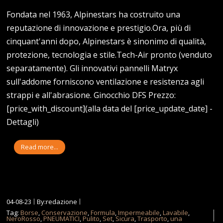
Fondata nel 1963, Alpinestars ha costruito una
reputazione di innovazione e prestigio.Ora, più di
cinquant'anni dopo, Alpinestars è sinonimo di qualità,
protezione, tecnologia e stile.Tech-Air pronto (venduto
separatamente). Gli innovativi pannelli Matryx
sull'addome forniscono ventilazione e resistenza agli
strappi e all'abrasione. Ginocchio DFS Prezzo:
[price_with_discount](alla data del [price_update_date] -
Dettagli)
Read more...
04-08-23
By:redazione
Tag:
Borse
,
Conservazione
,
Formula
,
Impermeabile
,
Lavabile
,
NeroRosso
,
PNEUMATICI
,
Pulito
,
Set
,
Sicura
,
Trasporto
,
una