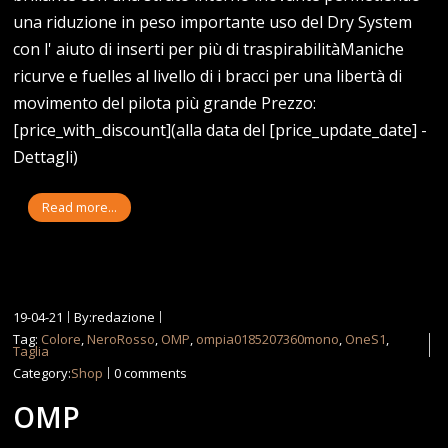
una riduzione in peso importante uso del Dry System
con l' aiuto di inserti per più di traspirabilitàManiche
ricurve e fuelles al livello di i bracci per una libertà di
movimento del pilota più grande Prezzo:
[price_with_discount](alla data del [price_update_date] -
Dettagli)
Read more...
19-04-21
By:redazione
Tag:
Colore
,
NeroRosso
,
OMP
,
ompia0185207360mono
,
OneS1
,
Taglia
Category:
Shop
0 comments
OMP