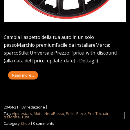
Cambia l'aspetto della tua auto in un solo
passoMarchio premiumFacile da installareMarca:
sparcoStile: Universale Prezzo: [price_with_discount]
(alla data del [price_update_date] - Dettagli)
Read more...
20-04-21
By:redazione
Tag:
Alpinestars
,
Moto
,
NeroRosso
,
Pelle
,
Piece
,
Pro
,
Techair
,
traforata
,
Tuta
Category:
Shop
0 comments