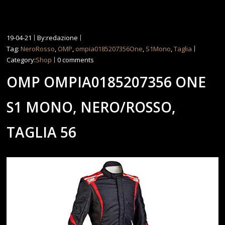
19-04-21
By:redazione
Tag:
NeroRosso
,
OMP
,
ompia0185207356One
,
S1Mono
,
Taglia
Category:
Shop
0 comments
OMP OMPIA0185207356 ONE
S1 MONO, NERO/ROSSO,
TAGLIA 56