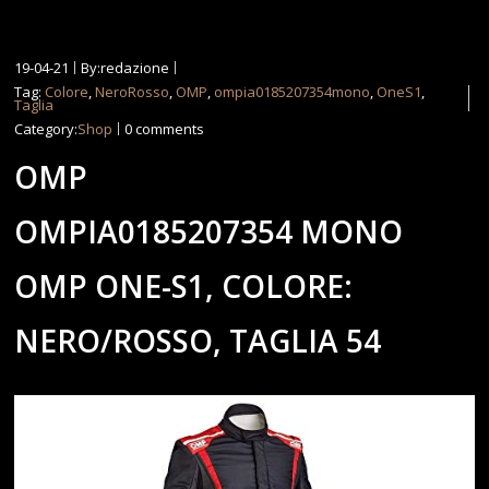
19-04-21
By:redazione
Tag:
Colore
,
NeroRosso
,
OMP
,
ompia0185207354mono
,
OneS1
,
Taglia
Category:
Shop
0 comments
OMP
OMPIA0185207354 MONO
OMP ONE-S1, COLORE:
NERO/ROSSO, TAGLIA 54