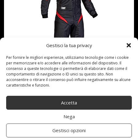
Gestisci la tua privacy
Per fornire le migliori esperienze, utilizziamo tecnologie come i cookie
per memorizzare e/o accedere alle informazioni del dispositivo. Il
consenso a queste tecnologie ci permetterà di elaborare dati come il
comportamento di navigazione o ID unici su questo sito. Non
acconsentire o ritirare il consenso può influire negativamente su alcune
caratteristiche e funzioni.
Accetta
Questo Mono OMP S1 ignifugo One è grazie all'
esperienza progettati direttamente dai migliori piloti.La
Nega
scimmia è in Nomex high-tech lucido con una strato
interno innóvate consente una riduzione di peso
Gestisci opzioni
importante; uso del sistema Dry con l' aiuto di inserti