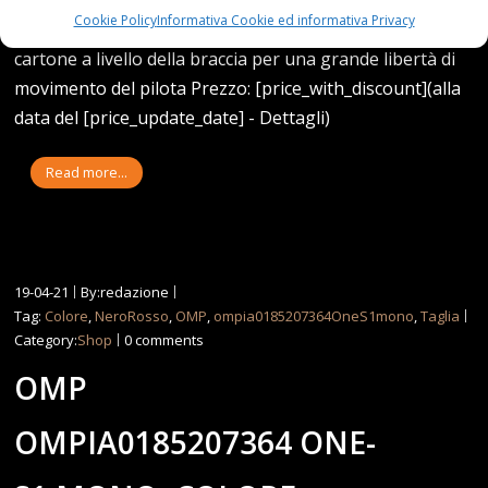
Cookie Policy
Informativa Cookie ed informativa Privacy
per una maggiore traspirabilitàManiche curvadas pre e
cartone a livello della braccia per una grande libertà di
movimento del pilota Prezzo: [price_with_discount](alla
data del [price_update_date] - Dettagli)
Read more...
19-04-21
By:redazione
Tag:
Colore
,
NeroRosso
,
OMP
,
ompia0185207364OneS1mono
,
Taglia
Category:
Shop
0 comments
OMP
OMPIA0185207364 ONE-