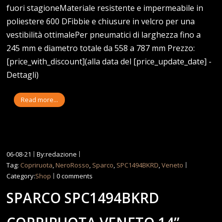
fuori stagioneMateriale resistente e impermeabile in
poliestere 600 DFibbie e chiusure in velcro per una
vestibilità ottimalePer pneumatici di larghezza fino a
245 mm e diametro totale da 558 a 787 mm Prezzo:
[price_with_discount](alla data del [price_update_date] -
Dettagli)
Read more...
06-08-21
By:redazione
Tag:
Copriruota
,
NeroRosso
,
Sparco
,
SPC1494BKRD
,
Veneto
Category:
Shop
0 comments
SPARCO SPC1494BKRD