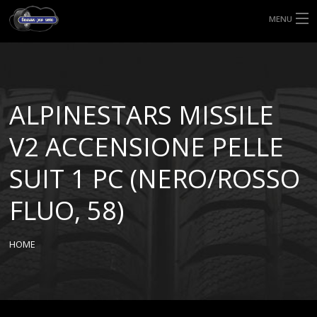
MENU
HOME
TIPI DI GOMME
ALPINESTARS MISSILE
MISURE GOMME
V2 ACCENSIONE PELLE
BLOG
SUIT 1 PC (NERO/ROSSO
SHOP
FLUO, 58)
HOME