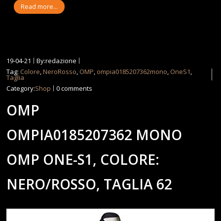
Read more...
19-04-21
By:redazione
Tag:
Colore
,
NeroRosso
,
OMP
,
ompia0185207362mono
,
OneS1
,
Taglia
Category:
Shop
0 comments
OMP
OMPIA0185207362 MONO
OMP ONE-S1, COLORE:
NERO/ROSSO, TAGLIA 62