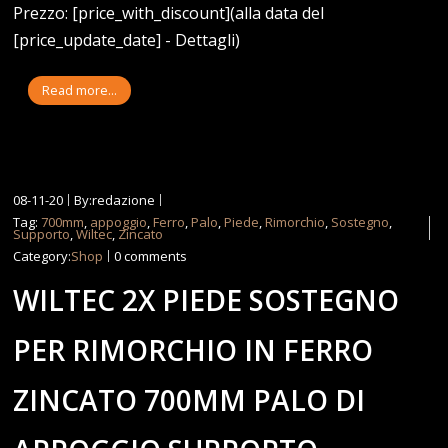
Prezzo: [price_with_discount](alla data del
[price_update_date] - Dettagli)
Read more...
08-11-20
By:redazione
Tag:
700mm
,
appoggio
,
Ferro
,
Palo
,
Piede
,
Rimorchio
,
Sostegno
,
Supporto
,
Wiltec
,
Zincato
Category:
Shop
0 comments
WILTEC 2X PIEDE SOSTEGNO
PER RIMORCHIO IN FERRO
ZINCATO 700MM PALO DI