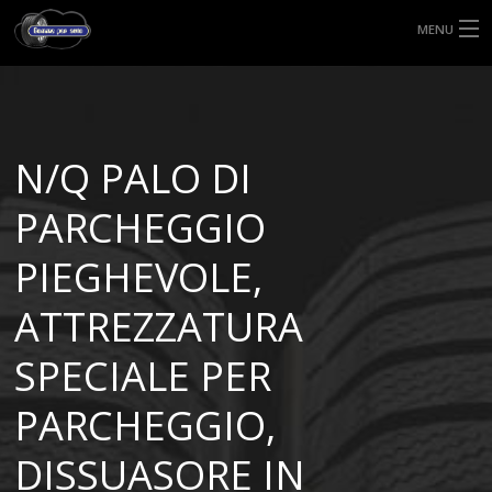
MENU
HOME
TIPI DI GOMME
N/Q PALO DI
MISURE GOMME
PARCHEGGIO
BLOG
PIEGHEVOLE,
SHOP
ATTREZZATURA
SPECIALE PER
PARCHEGGIO,
DISSUASORE IN