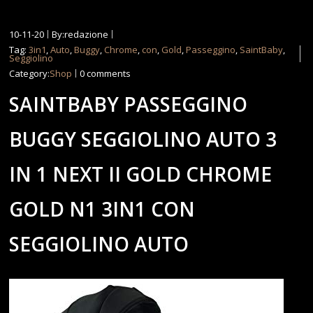
10-11-20
By:redazione
Tag:
3in1
,
Auto
,
Buggy
,
Chrome
,
con
,
Gold
,
Passeggino
,
SaintBaby
,
Seggiolino
Category:
Shop
0 comments
SAINTBABY PASSEGGINO
BUGGY SEGGIOLINO AUTO 3
IN 1 NEXT II GOLD CHROME
GOLD N1 3IN1 CON
SEGGIOLINO AUTO