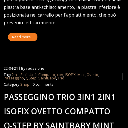
piastra base anti-schiacciamento, la piastra inferiore è
posizionata nel carrello per l'appiattimento, che può
prevenire efficacemente…
Read more...
22-04-21
By:redazione
Tag:
2in1
,
3in1
,
4in1
,
Compatto
,
con
,
ISOFIX
,
Mint
,
Ovetto
,
Passeggino
,
QStep
,
SaintBaby
,
Trio
Category:
Shop
0 comments
PASSEGGINO TRIO 3IN1 2IN1
ISOFIX OVETTO COMPATTO
Q-STEP BY SAINTBABY MINT