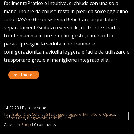
facilmentePratico e intuitivo, si chiude con una sola
mano, inoltre da chiuso resta in piedi da soloSeggiolino
auto OASYS 0+ con sistema Bebe'Care acquistabile
separatamenteSeduta reversibile, da fronte strada a
fronte mamma in un semplice gesto, il manicotto
paracolpi segue la seduta in entrambe le
configurazioniLa navicella leggera è facile da utilizzare e
trasportare grazie al maniglione integrato alla…
Read more...
14-02-23
By:redazione
Tag:
Baby
,
City
,
Colore
,
GT2
,
Jogger
,
leggero
,
Mini
,
Nero
,
Opaco
,
Passeggino
,
Pieghevole
,
terreni
,
Tutti
Category:
Shop
0 comments