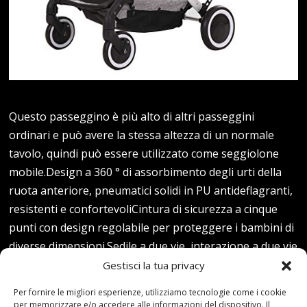
Questo passeggino è più alto di altri passeggini
ordinari e può avere la stessa altezza di un normale
tavolo, quindi può essere utilizzato come seggiolone
mobile.Design a 360 ° di assorbimento degli urti della
ruota anteriore, pneumatici solidi in PU antideflagranti,
resistenti e confortevoliCintura di sicurezza a cinque
punti con design regolabile per proteggere i bambini di
diverse dimensioni.Sedile a due vie, interazione a due vie
con il bambino, facile…
Gestisci la tua privacy
Per fornire le migliori esperienze, utilizziamo tecnologie come i cookie
Read more...
per memorizzare e/o accedere alle informazioni del dispositivo. Il