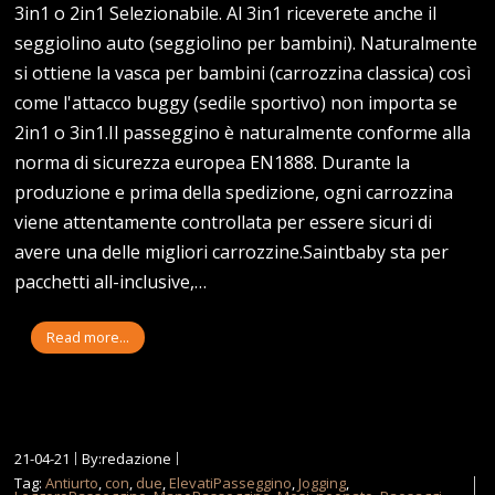
3in1 o 2in1 Selezionabile. Al 3in1 riceverete anche il
seggiolino auto (seggiolino per bambini). Naturalmente
si ottiene la vasca per bambini (carrozzina classica) così
come l'attacco buggy (sedile sportivo) non importa se
2in1 o 3in1.Il passeggino è naturalmente conforme alla
norma di sicurezza europea EN1888. Durante la
produzione e prima della spedizione, ogni carrozzina
viene attentamente controllata per essere sicuri di
avere una delle migliori carrozzine.Saintbaby sta per
pacchetti all-inclusive,…
Read more...
21-04-21
By:redazione
Tag:
Antiurto
,
con
,
due
,
ElevatiPasseggino
,
Jogging
,