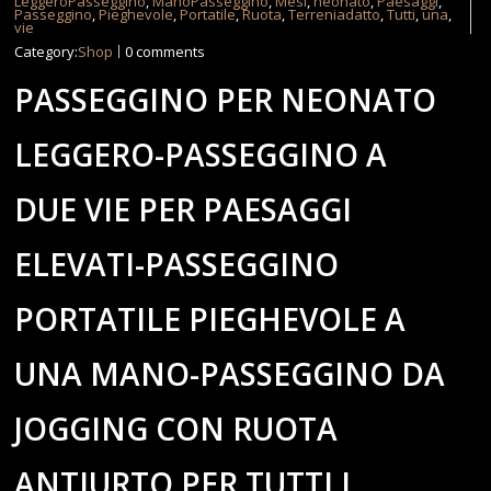
LeggeroPasseggino
,
ManoPasseggino
,
Mesi
,
neonato
,
Paesaggi
,
Passeggino
,
Pieghevole
,
Portatile
,
Ruota
,
Terreniadatto
,
Tutti
,
una
,
vie
Category:
Shop
0 comments
PASSEGGINO PER NEONATO
LEGGERO-PASSEGGINO A
DUE VIE PER PAESAGGI
ELEVATI-PASSEGGINO
PORTATILE PIEGHEVOLE A
UNA MANO-PASSEGGINO DA
JOGGING CON RUOTA
ANTIURTO PER TUTTI I