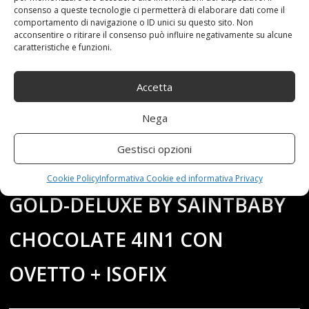
consenso a queste tecnologie ci permetterà di elaborare dati come il
comportamento di navigazione o ID unici su questo sito. Non
acconsentire o ritirare il consenso può influire negativamente su alcune
caratteristiche e funzioni.
21-04-21
By:redazione
Tag:
2in1
,
3in1
,
4in1
,
Chocolate
,
Compatto
,
con
,
GoldDeluxe
,
ISOFIX
,
Accetta
Ovetto
,
Passeggino
,
SaintBaby
,
Trio
Category:
Shop
0 comments
Nega
PASSEGGINO TRIO 3IN1 2IN1
Gestisci opzioni
ISOFIX OVETTO COMPATTO
Cookie Policy
Informativa Cookie ed informativa Privacy
GOLD-DELUXE BY SAINTBABY
CHOCOLATE 4IN1 CON
OVETTO + ISOFIX