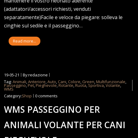
mantenere il vostro neonato aderente
(adattatori/accessori richiesti, venduti
separatamente)Facile e veloce da piegare: solleva le
cinghie sul sedile e il passeggino…
Read more...
19-05-21
By:redazione
Tag:
Animali
,
Anteriore
,
Auto
,
Cani
,
Colore
,
Green
,
Multifunzionale
,
Passeggino
,
Pet
,
Pieghevole
,
Rotante
,
Ruota
,
Sportiva
,
Volante
,
WMS
Category:
Shop
0 comments
WMS PASSEGGINO PER
ANIMALI VOLANTE PER CANI