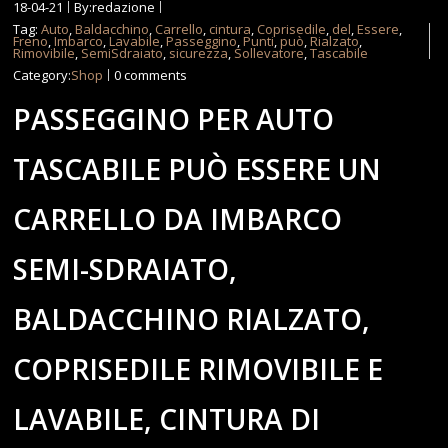
18-04-21
By:redazione
Tag:
Auto
,
Baldacchino
,
Carrello
,
cintura
,
Coprisedile
,
del
,
Essere
,
Freno
,
Imbarco
,
Lavabile
,
Passeggino
,
Punti
,
può
,
Rialzato
,
Rimovibile
,
SemiSdraiato
,
sicurezza
,
Sollevatore
,
Tascabile
Category:
Shop
0 comments
PASSEGGINO PER AUTO
TASCABILE PUÒ ESSERE UN
CARRELLO DA IMBARCO
SEMI-SDRAIATO,
BALDACCHINO RIALZATO,
COPRISEDILE RIMOVIBILE E
LAVABILE, CINTURA DI