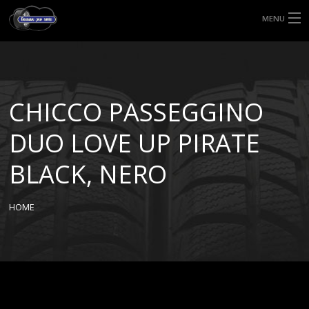
MENU
HOME
TIPI DI GOMME
CHICCO PASSEGGINO
MISURE GOMME
DUO LOVE UP PIRATE
BLOG
BLACK, NERO
SHOP
HOME