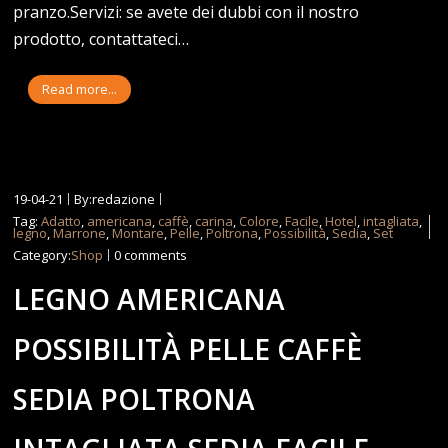
pranzo.Servizi: se avete dei dubbi con il nostro
prodotto, contattateci…
Read more...
19-04-21
By:redazione
Tag:
Adatto
,
americana
,
caffè
,
carina
,
Colore
,
Facile
,
Hotel
,
intagliata
,
legno
,
Marrone
,
Montare
,
Pelle
,
Poltrona
,
Possibilità
,
Sedia
,
Set
Category:
Shop
0 comments
LEGNO AMERICANA
POSSIBILITÀ PELLE CAFFÈ
SEDIA POLTRONA