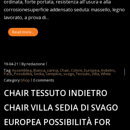
ordinata, forte portata, resistenza all'usura e alla
corrosionesuperficie addensato seduta: massello, legno
lavorato, a prova di…
Read more...
19-04-21
By:redazione
Tag:
Assemblea
,
Bianca
,
carina
,
Chair
,
Colore
,
Europea
,
Indietro
,
Pack
,
Possibilità
,
Sedia
,
Semplice
,
svago
,
Tessuto
,
Villa
,
White
Category:
Shop
0 comments
CHAIR TESSUTO INDIETRO
CHAIR VILLA SEDIA DI SVAGO
EUROPEA POSSIBILITÀ FOR