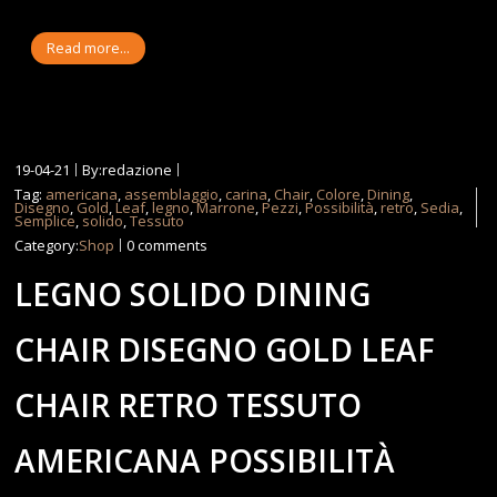
Read more...
19-04-21
By:redazione
Tag:
americana
,
assemblaggio
,
carina
,
Chair
,
Colore
,
Dining
,
Disegno
,
Gold
,
Leaf
,
legno
,
Marrone
,
Pezzi
,
Possibilità
,
retro
,
Sedia
,
Semplice
,
solido
,
Tessuto
Category:
Shop
0 comments
LEGNO SOLIDO DINING
CHAIR DISEGNO GOLD LEAF
CHAIR RETRO TESSUTO
AMERICANA POSSIBILITÀ