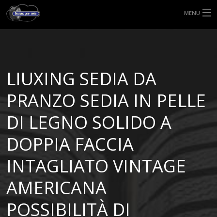
MENU
HOME
TIPI DI GOMME
LIUXING SEDIA DA
MISURE GOMME
PRANZO SEDIA IN PELLE
BLOG
DI LEGNO SOLIDO A
SHOP
DOPPIA FACCIA
INTAGLIATO VINTAGE
AMERICANA
POSSIBILITÀ DI