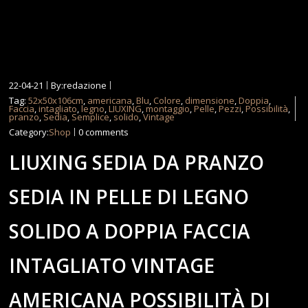
22-04-21
By:redazione
Tag:
52x50x106cm
,
americana
,
Blu
,
Colore
,
dimensione
,
Doppia
,
Faccia
,
intagliato
,
legno
,
LIUXING
,
montaggio
,
Pelle
,
Pezzi
,
Possibilità
,
pranzo
,
Sedia
,
Semplice
,
solido
,
Vintage
Category:
Shop
0 comments
LIUXING SEDIA DA PRANZO
SEDIA IN PELLE DI LEGNO
SOLIDO A DOPPIA FACCIA
INTAGLIATO VINTAGE
AMERICANA POSSIBILITÀ DI