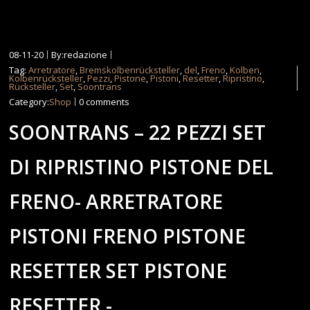
08-11-20
By:redazione
Tag:
Arretratore
,
Bremskolbenrücksteller
,
del
,
Freno
,
Kolben
,
Kolbenrücksteller
,
Pezzi
,
Pistone
,
Pistoni
,
Resetter
,
Ripristino
,
Rücksteller
,
Set
,
Soontrans
Category:
Shop
0 comments
SOONTRANS – 22 PEZZI SET
DI RIPRISTINO PISTONE DEL
FRENO- ARRETRATORE
PISTONI FRENO PISTONE
RESETTER SET PISTONE
RESETTER -