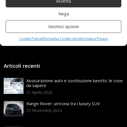
Accetta
soddisfatto…
Nega
Read more...
Gestisci opzioni
Cookie Policy
Informativa Cookie ed informativa Privacy
Articoli recenti
Assicurazione auto e sostituzione lunotto: le cose
da sapere
21 Aprile,2026
Range Rover: un’icona tra i luxury SUV
25 Novembre,2024