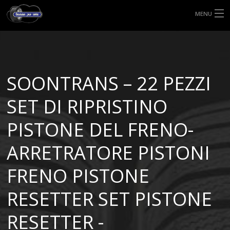
MENU
HOME
TIPI DI GOMME
SOONTRANS – 22 PEZZI
MISURE GOMME
SET DI RIPRISTINO
BLOG
PISTONE DEL FRENO-
SHOP
ARRETRATORE PISTONI
FRENO PISTONE
RESETTER SET PISTONE
RESETTER -