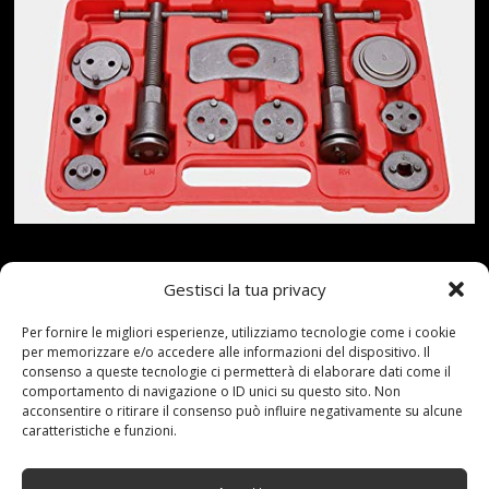
?? La confezione include: i kit da 22 pezzi ruotano il
Gestisci la tua privacy
pistone nella pinza per il montaggio di nuove ganasce e
Per fornire le migliori esperienze, utilizziamo tecnologie come i cookie
pastiglie?? Durevole: progettato per un uso ripetuto
per memorizzare e/o accedere alle informazioni del dispositivo. Il
con materiali di alta qualit¨¤?? Applicazione: ideale per
consenso a queste tecnologie ci permetterà di elaborare dati come il
comportamento di navigazione o ID unici su questo sito. Non
auto / camion a 4 ruote motrici?? Caratteristica: 18
acconsentire o ritirare il consenso può influire negativamente su alcune
adattatori che si adattano a una variet¨¤ di marche di
caratteristiche e funzioni.
auto moderne?? Perseguiamo una qualit¨¤ eccezionale
e un supporto tecnico professionale. Se non sei