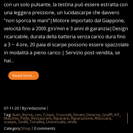
con un solo pulsante, la testina può essere estratta con
una leggera pressione, un lucidascarpe che davvero
"non sporca le mani"|Motore importato dal Giappone,
velocità fino a 2000 giri/min e 3 anni di garanzia|Design
ricaricabile, durata della batteria senza carico dura fino
a 3 ~ 4 ore, 20 paia di scarpe possono essere spazzolate
in modalità a pieno carico | Servizio post-vendita, se
hai…
Read more...
07-11-20
By:redazione
Tag:
Auto
,
Borse
,
con
,
Crepe
,
Cruscotti
,
Divani
,
Diverse
,
Graffi
,
KIT
,
Macchie
,
Pelle
,
Restaurare
,
Riparare
,
Riparazione
,
Ritoccare
,
scarpe
,
Sedili
,
Tonalita
,
Universale
,
vinile
Category:
Shop
0 comments