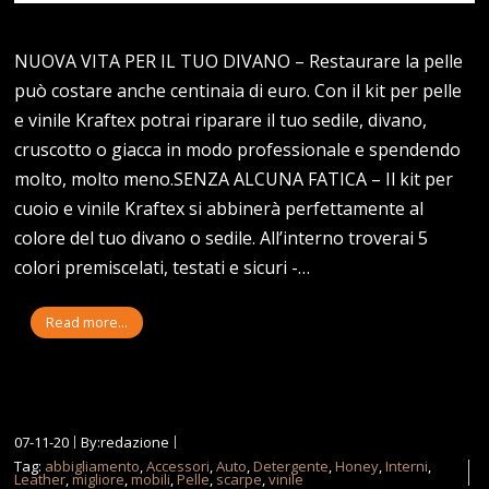
NUOVA VITA PER IL TUO DIVANO – Restaurare la pelle
può costare anche centinaia di euro. Con il kit per pelle
e vinile Kraftex potrai riparare il tuo sedile, divano,
cruscotto o giacca in modo professionale e spendendo
molto, molto meno.SENZA ALCUNA FATICA – Il kit per
cuoio e vinile Kraftex si abbinerà perfettamente al
colore del tuo divano o sedile. All’interno troverai 5
colori premiscelati, testati e sicuri -…
Read more...
07-11-20
By:redazione
Tag:
abbigliamento
,
Accessori
,
Auto
,
Detergente
,
Honey
,
Interni
,
Leather
,
migliore
,
mobili
,
Pelle
,
scarpe
,
vinile