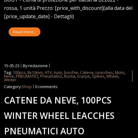
rossa, 1 unità Prezzo: [price_with_discount](alla data del
[price_update_date] - Dettagli)
Read more...
15-05-23
By:redazione
Tag:
100pcs
,
8x10mm
,
ATV
,
Auto
,
borchie
,
Catene
,
Leacches
,
Moto
,
Neve
,
PNEUMATICI
,
Pneumatico
,
Ruota
,
scarpe
,
Spikes
,
Wheel
,
Winter
Category:
Shop
0 comments
CATENE DA NEVE, 100PCS
WINTER WHEEL LEACCHES
PNEUMATICI AUTO