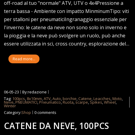
off-road al tuo "normale" ATV, UTV o 4x4Pressione a
terra bassa - Ambiente con impatto MinminumTipo: viti
per stalloni per pneumaticiIngranaggio essenziale per
l'inverno: le catene da neve non sono solo in inverno e
la pioggia e la neve può svolgere un ruolo, può anche
essere utilizzata in sci, cross country, esplorazione del…
Read more...
06-05-23
By:redazione
Tag:
100pcs
,
8x10mm
,
ATV
,
Auto
,
borchie
,
Catene
,
Leacches
,
Moto
,
Neve
,
PNEUMATICI
,
Pneumatico
,
Ruota
,
scarpe
,
Spikes
,
Wheel
,
Winter
Category:
Shop
0 comments
CATENE DA NEVE, 100PCS