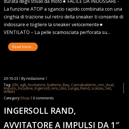
durata degli stivali da moto★ FACILE DA INDOSSARE -
La funzione ATOP a sgancio rapido combinata con una
cinghia di trazione sul retro della sneaker ti consente di
indossare e togliere la sneaker velocemente★
VENTILATO – La pelle scamosciata perforata su…
Read more...
20-10-23
By:redazione
Tag:
20V
,
agli
,
Avvitatore
,
batterie
,
Bay
,
Caricabatterie
,
con
,
dual
,
Impulsi
,
Incudine
,
Ingersoll
,
ioni
,
Litio
,
Lunga
,
Rand
,
scarpe
,
Set
,
W9691
Category:
Shop
0 comments
INGERSOLL RAND,
AVVITATORE A IMPULSI DA 1″