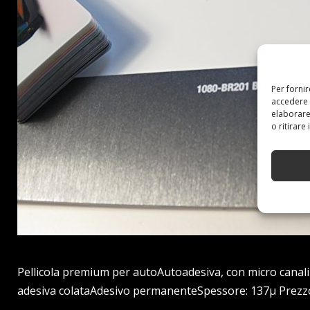
Per forni
accedere 
elaborare
o ritirare
Pellicola premium per autoAutoadesiva, con micro canali d
adesiva colataAdesivo permanenteSpessore: 137µ Prezzo: [