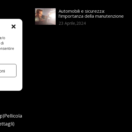
Automobili e sicurezza:
l’importanza della manutenzione
23 Aprile,2024
 e/o
 di
onsentire
oni
p)Pellicola
ttagli)