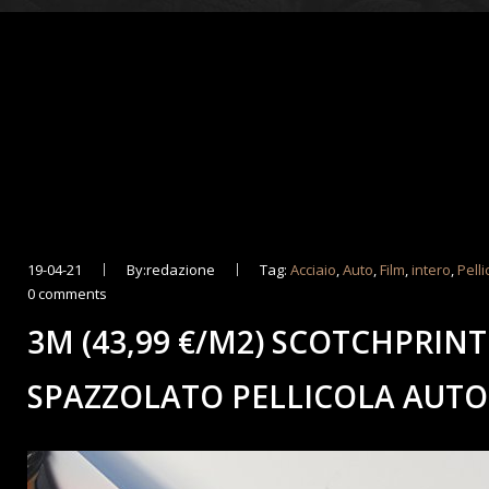
19-04-21
By:redazione
Tag:
Acciaio
,
Auto
,
Film
,
intero
,
Pelli
0 comments
3M (43,99 €/M2) SCOTCHPRINT
SPAZZOLATO PELLICOLA AUTO 