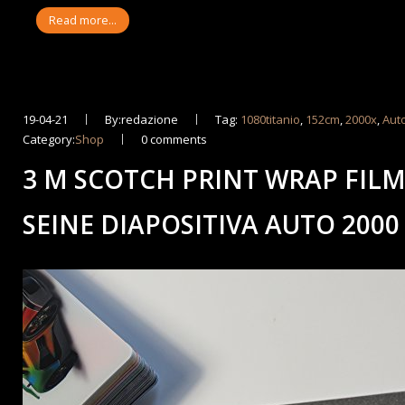
Read more...
19-04-21
By:redazione
Tag:
1080titanio
,
152cm
,
2000x
,
Aut
Category:
Shop
0 comments
3 M SCOTCH PRINT WRAP FILM
SEINE DIAPOSITIVA AUTO 2000