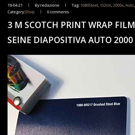
19-04-21
By:redazione
Tag:
1080Steel
,
152cm
,
2000x
,
Auto
Category:
Shop
0 comments
3 M SCOTCH PRINT WRAP FILM
SEINE DIAPOSITIVA AUTO 2000