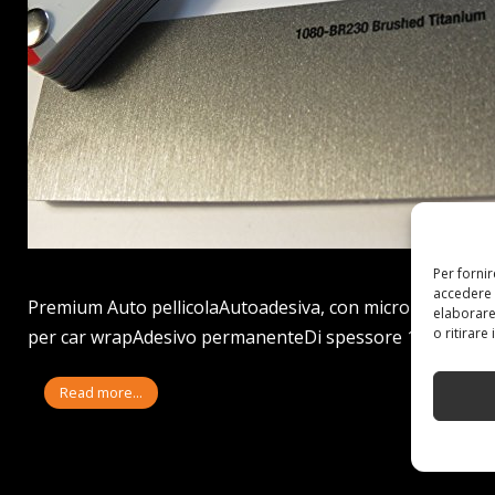
Per forni
accedere 
Premium Auto pellicolaAutoadesiva, con micro canali d' ae
elaborare
o ritirare
per car wrapAdesivo permanenteDi spessore 137µ Prezzo: 
Read more...