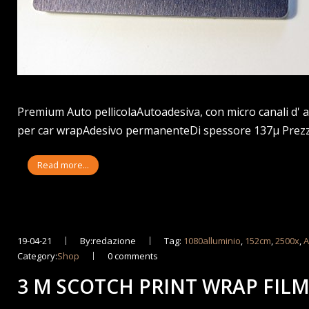
Premium Auto pellicolaAutoadesiva, con micro canali d' ae
per car wrapAdesivo permanenteDi spessore 137µ Prezzo: 
Read more...
19-04-21
By:redazione
Tag:
1080alluminio
,
152cm
,
2500x
,
A
Category:
Shop
0 comments
3 M SCOTCH PRINT WRAP FILM