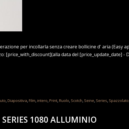
razione per incollarla senza creare bollicine d' aria (Easy ap
[price_with_discount](alla data del [price_update_date] - D
uto
,
Diapositiva
,
Film
,
intero
,
Print
,
Ruolo
,
Scotch
,
Seine
,
Series
,
Spazzolato
 SERIES 1080 ALLUMINIO