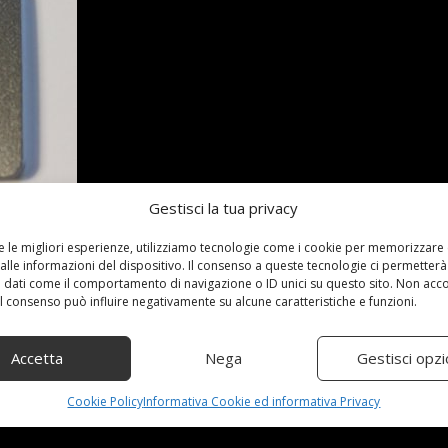
Gestisci la tua privacy
re le migliori esperienze, utilizziamo tecnologie come i cookie per memorizzare
alle informazioni del dispositivo. Il consenso a queste tecnologie ci permetterà
razione per incollarla senza creare bollicine d' aria (Easy ap
 dati come il comportamento di navigazione o ID unici su questo sito. Non acc
 il consenso può influire negativamente su alcune caratteristiche e funzioni.
[price_with_discount](alla data del [price_update_date] - D
Accetta
Nega
Gestisci opzi
Cookie Policy
Informativa Cookie ed informativa Privacy