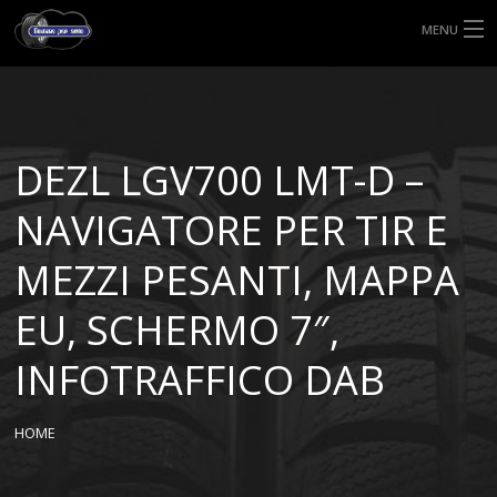
MENU
HOME
TIPI DI GOMME
DEZL LGV700 LMT-D –
MISURE GOMME
NAVIGATORE PER TIR E
BLOG
MEZZI PESANTI, MAPPA
SHOP
EU, SCHERMO 7″,
INFOTRAFFICO DAB
HOME