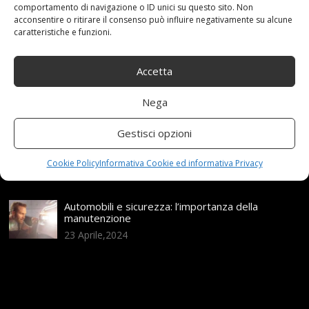
comportamento di navigazione o ID unici su questo sito. Non
acconsentire o ritirare il consenso può influire negativamente su alcune
Assicurazione auto e sostituzione lunotto: le cose
caratteristiche e funzioni.
da sapere
21 Aprile,2026
Accetta
Range Rover: un’icona tra i luxury SUV
25 Novembre,2024
Nega
Gestisci opzioni
Nuova MG ZS Hybrid+: i SUV si fanno ibridi
24 Novembre,2024
Cookie Policy
Informativa Cookie ed informativa Privacy
Automobili e sicurezza: l’importanza della
manutenzione
23 Aprile,2024