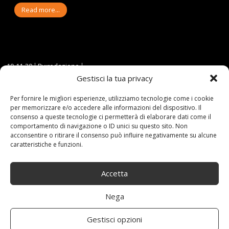
Read more...
10-11-20
By:redazione
Tag:
1000W
,
25kmh
,
Anziani
,
disabili
,
Elettrico
,
FASTER
,
Rosso
,
ruote
,
Gestisci la tua privacy
SCOOTER
,
VELECO
Category:
Shop
0 comments
Per fornire le migliori esperienze, utilizziamo tecnologie come i cookie
per memorizzare e/o accedere alle informazioni del dispositivo. Il
VELECO SCOOTER ELETTRICO
consenso a queste tecnologie ci permetterà di elaborare dati come il
comportamento di navigazione o ID unici su questo sito. Non
acconsentire o ritirare il consenso può influire negativamente su alcune
4 RUOTE DISABILI, ANZIANI
caratteristiche e funzioni.
25KM/H 1000W FASTER
Accetta
(ROSSO)
Nega
Gestisci opzioni