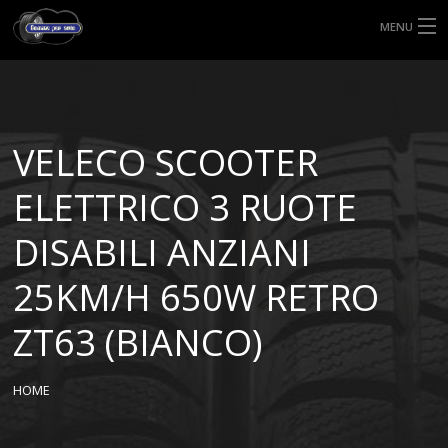
MENU
HOME
TIPI DI GOMME
VELECO SCOOTER
MISURE GOMME
ELETTRICO 3 RUOTE
BLOG
DISABILI ANZIANI
SHOP
25KM/H 650W RETRO
ZT63 (BIANCO)
HOME