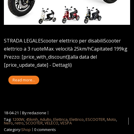
STRADA LEGALEScooter elettrico per disabiliScooter
elettrico a 3 ruoteMax. velocità 25km/hCapitated 199kg
Prezzo: [price_with_discount](alla data del
[price_update_date] - Dettagli)
Read more...
18-04-21
By:redazione
Tag:
1200W
,
45kmh
,
Adulto
,
Elettrica
,
Elettrico
,
ESCOOTER
,
Moto
,
Nero
,
retro
,
SCOOTER
,
VELECO
,
VESPA
Category:
Shop
0 comments