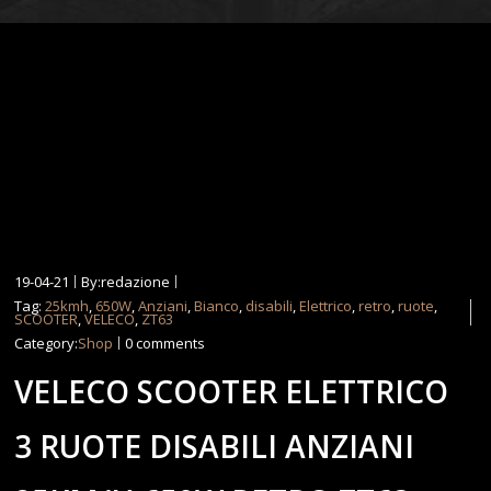
19-04-21
By:redazione
Tag:
25kmh
,
650W
,
Anziani
,
Bianco
,
disabili
,
Elettrico
,
retro
,
ruote
,
SCOOTER
,
VELECO
,
ZT63
Category:
Shop
0 comments
VELECO SCOOTER ELETTRICO
3 RUOTE DISABILI ANZIANI