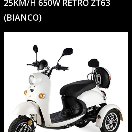
25KM/H 650W RETRO ZT63
(BIANCO)