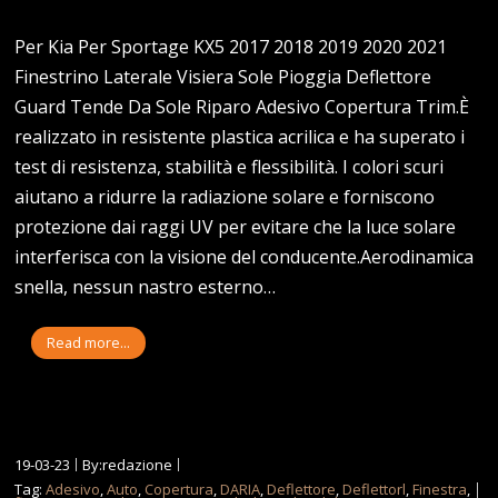
Per Kia Per Sportage KX5 2017 2018 2019 2020 2021
Finestrino Laterale Visiera Sole Pioggia Deflettore
Guard Tende Da Sole Riparo Adesivo Copertura Trim.È
realizzato in resistente plastica acrilica e ha superato i
test di resistenza, stabilità e flessibilità. I colori scuri
aiutano a ridurre la radiazione solare e forniscono
protezione dai raggi UV per evitare che la luce solare
interferisca con la visione del conducente.Aerodinamica
snella, nessun nastro esterno…
Read more...
19-03-23
By:redazione
Tag:
Adesivo
,
Auto
,
Copertura
,
DARIA
,
Deflettore
,
Deflettorl
,
Finestra
,