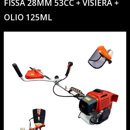
FISSA 28MM 53CC + VISIERA +
OLIO 125ML