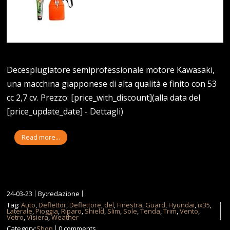
Decesplugiatore semiprofessionale motore Kawasaki,
una macchina giapponese di alta qualità e finito con 53
cc 2,7 cv. Prezzo: [price_with_discount](alla data del
[price_update_date] - Dettagli)
Read more...
24-03-23
By:redazione
Tag:
Auto
,
Deflettor
,
Deflettore
,
del
,
Finestra
,
Guard
,
Hyundai
,
ix35
,
Laterale
,
Pioggia
,
Riparo
,
Shield
,
Slim
,
Sole
,
Tenda
,
Trim
,
Vento
,
Vetro
,
Visiera
,
Weather
Category:
Shop
0 comments