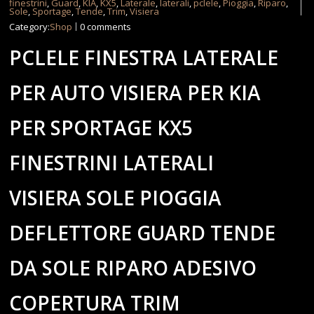
finestrini
,
Guard
,
KIA
,
KX5
,
Laterale
,
laterali
,
pclele
,
Pioggia
,
Riparo
,
Sole
,
Sportage
,
Tende
,
Trim
,
Visiera
Category:
Shop
0 comments
PCLELE FINESTRA LATERALE
PER AUTO VISIERA PER KIA
PER SPORTAGE KX5
FINESTRINI LATERALI
VISIERA SOLE PIOGGIA
DEFLETTORE GUARD TENDE
DA SOLE RIPARO ADESIVO
COPERTURA TRIM