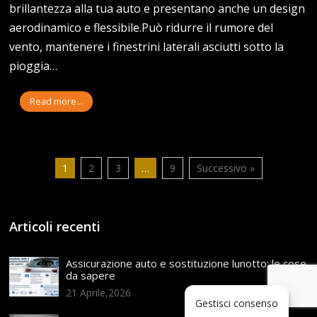
brillantezza alla tua auto e presentano anche un design
aerodinamico e flessibile.Può ridurre il rumore del
vento, mantenere i finestrini laterali asciutti sotto la
pioggia…
Read more...
1
2
3
…
9
Successivo »
Articoli recenti
Assicurazione auto e sostituzione lunotto: le cose
da sapere
21 Aprile,2026
Gestisci consenso