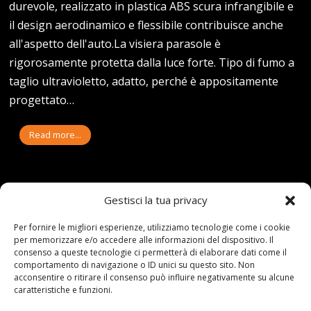
durevole, realizzato in plastica ABS scura infrangibile e
il design aerodinamico e flessibile contribuisce anche
all'aspetto dell'auto.La visiera parasole è
rigorosamente protetta dalla luce forte. Tipo di fumo a
taglio ultravioletto, adatto, perché è appositamente
progettato…
Read more...
Gestisci la tua privacy
20-03-23
By:redazione
Tag:
Auto
,
AutOcean
,
Copertura
,
Defender
,
della
,
finestrini
,
Guard
,
Per fornire le migliori esperienze, utilizziamo tecnologie come i cookie
Land
,
laterali
,
Pioggia
,
Porta
,
Rifugi
,
Rover
,
Sole
,
Tende
,
Trim
,
Vent
,
per memorizzare e/o accedere alle informazioni del dispositivo. Il
Visiera
consenso a queste tecnologie ci permetterà di elaborare dati come il
Category:
Shop
0 comments
comportamento di navigazione o ID unici su questo sito. Non
acconsentire o ritirare il consenso può influire negativamente su alcune
AUTOCEAN AUTO TENDE DA
caratteristiche e funzioni.