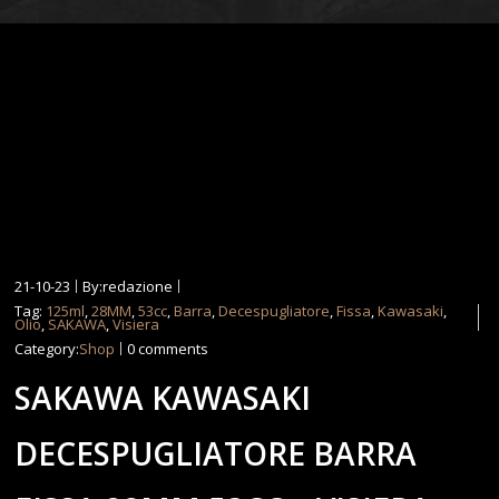
21-10-23
By:redazione
Tag:
125ml
,
28MM
,
53cc
,
Barra
,
Decespugliatore
,
Fissa
,
Kawasaki
,
Olio
,
SAKAWA
,
Visiera
Category:
Shop
0 comments
SAKAWA KAWASAKI
DECESPUGLIATORE BARRA