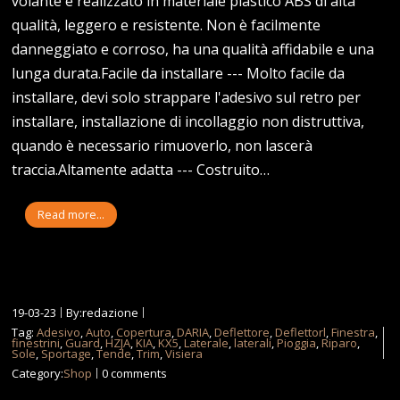
volante è realizzato in materiale plastico ABS di alta
qualità, leggero e resistente. Non è facilmente
danneggiato e corroso, ha una qualità affidabile e una
lunga durata.Facile da installare --- Molto facile da
installare, devi solo strappare l'adesivo sul retro per
installare, installazione di incollaggio non distruttiva,
quando è necessario rimuoverlo, non lascerà
traccia.Altamente adatta --- Costruito…
Read more...
19-03-23
By:redazione
Tag:
Adesivo
,
Auto
,
Copertura
,
DARIA
,
Deflettore
,
Deflettorl
,
Finestra
,
finestrini
,
Guard
,
HZJA
,
KIA
,
KX5
,
Laterale
,
laterali
,
Pioggia
,
Riparo
,
Sole
,
Sportage
,
Tende
,
Trim
,
Visiera
Category:
Shop
0 comments