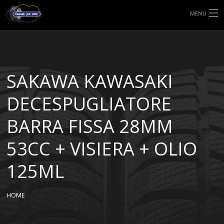
MENU
HOME
TIPI DI GOMME
SAKAWA KAWASAKI
MISURE GOMME
DECESPUGLIATORE
BLOG
BARRA FISSA 28MM
SHOP
53CC + VISIERA + OLIO
125ML
HOME