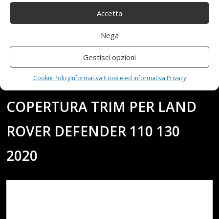
SOLE RIFUGI FINESTRINI
Accetta
LATERALI VISIERA GUARD
Nega
VENT PIOGGIA GUARD
Gestisci opzioni
PORTA VISIERA DELLA
Cookie Policy
Informativa Cookie ed informativa Privacy
COPERTURA TRIM PER LAND
ROVER DEFENDER 110 130
2020