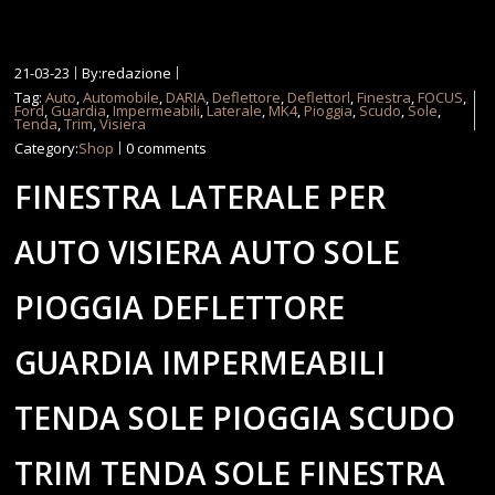
21-03-23
By:redazione
Tag:
Auto
,
Automobile
,
DARIA
,
Deflettore
,
Deflettorl
,
Finestra
,
FOCUS
,
Ford
,
Guardia
,
Impermeabili
,
Laterale
,
MK4
,
Pioggia
,
Scudo
,
Sole
,
Tenda
,
Trim
,
Visiera
Category:
Shop
0 comments
FINESTRA LATERALE PER
AUTO VISIERA AUTO SOLE
PIOGGIA DEFLETTORE
GUARDIA IMPERMEABILI
TENDA SOLE PIOGGIA SCUDO
TRIM TENDA SOLE FINESTRA