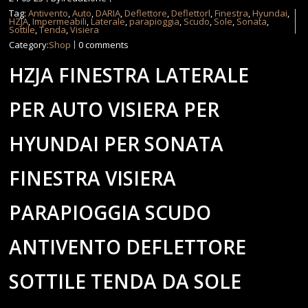
Tag:
Antivento
,
Auto
,
DARIA
,
Deflettore
,
Deflettorl
,
Finestra
,
Hyundai
,
HZJA
,
Impermeabili
,
Laterale
,
parapioggia
,
Scudo
,
Sole
,
Sonata
,
Sottile
,
Tenda
,
Visiera
Category:
Shop
0 comments
HZJA FINESTRA LATERALE
PER AUTO VISIERA PER
HYUNDAI PER SONATA
FINESTRA VISIERA
PARAPIOGGIA SCUDO
ANTIVENTO DEFLETTORE
SOTTILE TENDA DA SOLE