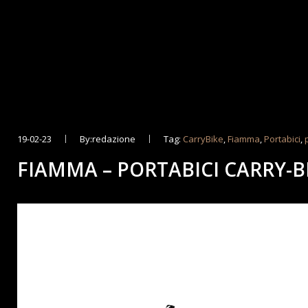
19-02-23
By:redazione
Tag:
CarryBike
,
Fiamma
,
Portabici
,
FIAMMA – PORTABICI CARRY-B