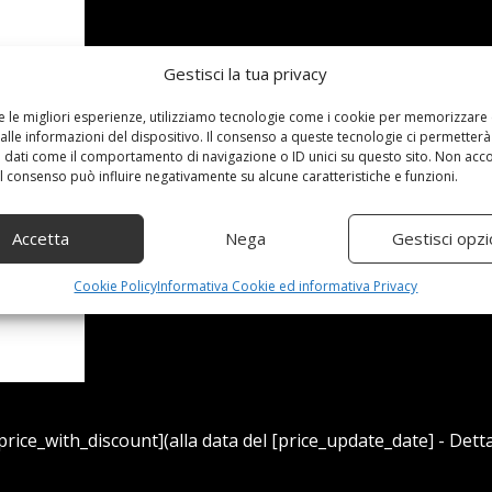
Gestisci la tua privacy
re le migliori esperienze, utilizziamo tecnologie come i cookie per memorizzare
alle informazioni del dispositivo. Il consenso a queste tecnologie ci permetterà
 dati come il comportamento di navigazione o ID unici su questo sito. Non acc
 il consenso può influire negativamente su alcune caratteristiche e funzioni.
Accetta
Nega
Gestisci opzi
Cookie Policy
Informativa Cookie ed informativa Privacy
ice_with_discount](alla data del [price_update_date] - Detta