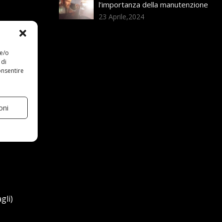
l’importanza della manutenzione
23 Aprile,2024
 e/o
 di
onsentire
oni
gli)