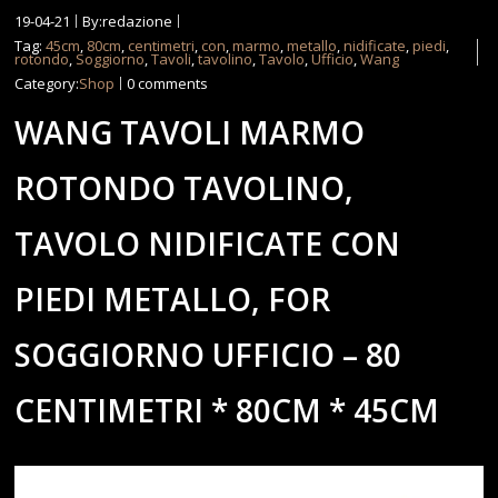
19-04-21
By:redazione
Tag:
45cm
,
80cm
,
centimetri
,
con
,
marmo
,
metallo
,
nidificate
,
piedi
,
rotondo
,
Soggiorno
,
Tavoli
,
tavolino
,
Tavolo
,
Ufficio
,
Wang
Category:
Shop
0 comments
WANG TAVOLI MARMO
ROTONDO TAVOLINO,
TAVOLO NIDIFICATE CON
PIEDI METALLO, FOR
SOGGIORNO UFFICIO – 80
CENTIMETRI * 80CM * 45CM