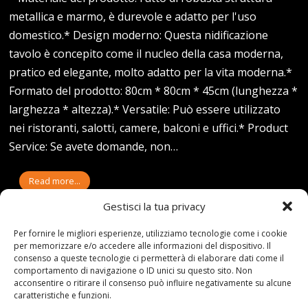
metallica e marmo, è durevole e adatto per l'uso
domestico.* Design moderno: Questa nidificazione
tavolo è concepito come il nucleo della casa moderna,
pratico ed elegante, molto adatto per la vita moderna.*
Formato del prodotto: 80cm * 80cm * 45cm (lunghezza *
larghezza * altezza).* Versatile: Può essere utilizzato
nei ristoranti, salotti, camere, balconi e uffici.* Product
Service: Se avete domande, non…
Read more...
Gestisci la tua privacy
Per fornire le migliori esperienze, utilizziamo tecnologie come i cookie
per memorizzare e/o accedere alle informazioni del dispositivo. Il
19-04-21
By:redazione
consenso a queste tecnologie ci permetterà di elaborare dati come il
comportamento di navigazione o ID unici su questo sito. Non
Tag:
del
,
divano
,
due
,
marmo
,
metallo
,
Nidificati
,
Pezzi
,
Soggiorno
,
Struttura
,
Tavoli
,
tavolino
,
Wang
acconsentire o ritirare il consenso può influire negativamente su alcune
Category:
Shop
0 comments
caratteristiche e funzioni.