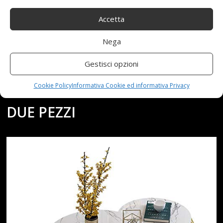
TAVOLI WANG NIDIFICATI
Accetta
DIVANO, SOGGIORNO
Nega
TAVOLINO, MARMO,
Gestisci opzioni
STRUTTURA DEL METALLO,
Cookie Policy
Informativa Cookie ed informativa Privacy
DUE PEZZI