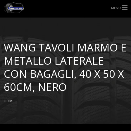
MENU
HOME
TIPI DI GOMME
WANG TAVOLI MARMO E
MISURE GOMME
METALLO LATERALE
BLOG
CON BAGAGLI, 40 X 50 X
SHOP
60CM, NERO
HOME