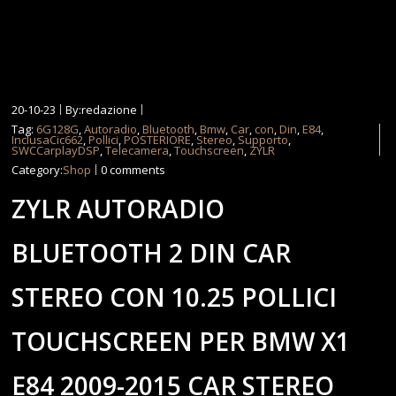
20-10-23
By:redazione
Tag:
6G128G
,
Autoradio
,
Bluetooth
,
Bmw
,
Car
,
con
,
Din
,
E84
,
InclusaCic662
,
Pollici
,
POSTERIORE
,
Stereo
,
Supporto
,
SWCCarplayDSP
,
Telecamera
,
Touchscreen
,
ZYLR
Category:
Shop
0 comments
ZYLR AUTORADIO
BLUETOOTH 2 DIN CAR
STEREO CON 10.25 POLLICI
TOUCHSCREEN PER BMW X1
E84 2009-2015 CAR STEREO