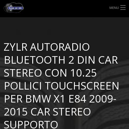
MENU
HOME
TIPI DI GOMME
ZYLR AUTORADIO
MISURE GOMME
BLUETOOTH 2 DIN CAR
BLOG
STEREO CON 10.25
SHOP
POLLICI TOUCHSCREEN
PER BMW X1 E84 2009-
2015 CAR STEREO
SUPPORTO