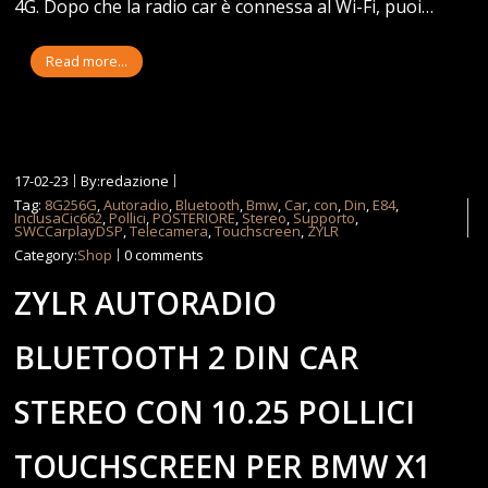
4G. Dopo che la radio car è connessa al Wi-Fi, puoi…
Read more...
17-02-23
By:redazione
Tag:
8G256G
,
Autoradio
,
Bluetooth
,
Bmw
,
Car
,
con
,
Din
,
E84
,
InclusaCic662
,
Pollici
,
POSTERIORE
,
Stereo
,
Supporto
,
SWCCarplayDSP
,
Telecamera
,
Touchscreen
,
ZYLR
Category:
Shop
0 comments
ZYLR AUTORADIO
BLUETOOTH 2 DIN CAR
STEREO CON 10.25 POLLICI
TOUCHSCREEN PER BMW X1