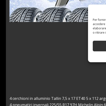
Per forni
accedere 
elaborare
o ritirare
4 cerchioni in alluminio Tallin 7,5 x 17 ET40 5 x 112 ar
4 pneumatici invernali 225/55 R17 97H Michelin Alpin