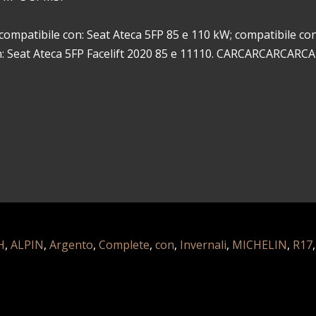
ompatibile con: Seat Ateca 5FP 85 e 110 kW; compatibile con
on: Seat Ateca 5FP Facelift 2020 85 e 11110. CARCARCARCAR
H
,
ALPIN
,
Argento
,
Complete
,
con
,
Invernali
,
MICHELIN
,
R17