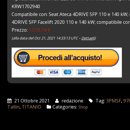
KRW1702940
Compatibile con: Seat Ateca 4DRIVE 5FP 110 e 140 kW; c
4DRIVE 5FP Facelift 2020 110 e 140 kW; compatibile c
Prezzo:
1.318,14 €
(alla data del Oct 21, 2021 14:33:13 UTC –
Dettagli
)
21 Ottobre 2021
redazione
Tag:
3PMSF
,
97
Tallin
,
TITANIO
Categories:
Shop