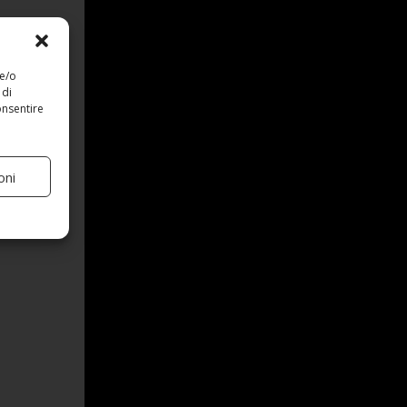
 e/o
 di
onsentire
oni