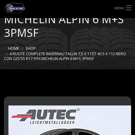
CON 225/55 R17 97H
MENU
MICHELIN ALPIN 6 M+S
HOME
3PMSF
TIPI DI GOMME
HOME
SHOP
MISURE GOMME
4 RUOTE COMPLETE INVERNALI TALLIN 7,5 X 17 ET 40 5 X 112 NERO
CON 225/55 R17 97H MICHELIN ALPIN 6 M+S 3PMSF
BLOG
SHOP