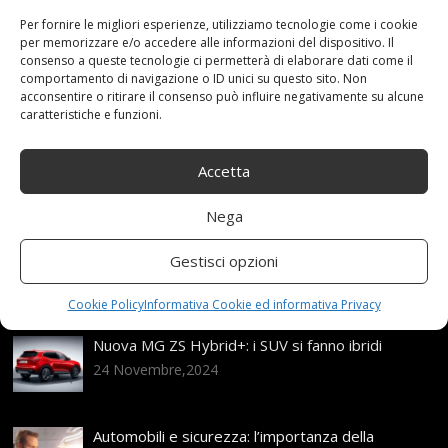
97H
,
ALPIN
,
Complete
,
con
,
Invernali
,
MICHELIN
,
Nero
,
Per fornire le migliori esperienze, utilizziamo tecnologie come i cookie
R17
,
ruote
,
Tallin
Categories:
Shop
per memorizzare e/o accedere alle informazioni del dispositivo. Il
consenso a queste tecnologie ci permetterà di elaborare dati come il
comportamento di navigazione o ID unici su questo sito. Non
acconsentire o ritirare il consenso può influire negativamente su alcune
caratteristiche e funzioni.
Articoli recenti
Accetta
Assicurazione auto e sostituzione lunotto: le cose
da sapere
21 Aprile,2026
Nega
Range Rover: un’icona tra i luxury SUV
Gestisci opzioni
25 Novembre,2024
Cookie Policy
Informativa Cookie ed informativa Privacy
Nuova MG ZS Hybrid+: i SUV si fanno ibridi
24 Novembre,2024
Automobili e sicurezza: l’importanza della