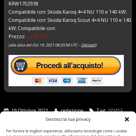
KRW1702938
Compatibile con: Skoda Karoq 4×4 NU 110 e 140 kW;
Compatibile con: Skoda Karoq Scout 4×4 NU 110 e 140
kW; Compatibile con:
Prezzo:
1.318,14 €
(alla data del Oct 19, 2021 08:33:58 UTC –
Dettagli
)
19 Ottobre 2021
redazione
Tag:
3PMSF
,
97H
,
ALPIN
,
Complete
,
con
,
Invernali
,
MICHELIN
,
Nero
,
Gestisci la tua privacy
R17
,
ruote
,
Tallin
Categories:
Shop
Per fornire le migliori esperienze, utilizziamo tecnologie come i cookie