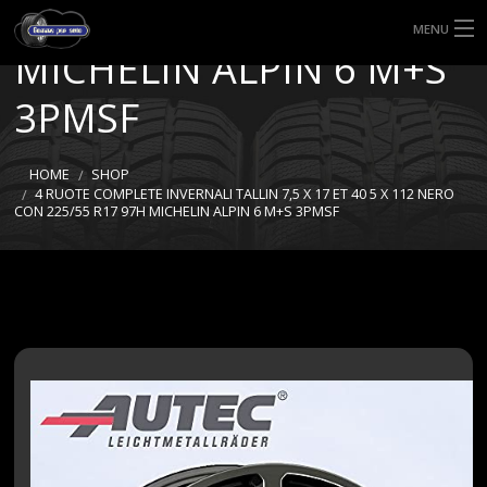
CON 225/55 R17 97H
MENU
MICHELIN ALPIN 6 M+S
HOME
3PMSF
TIPI DI GOMME
HOME
SHOP
MISURE GOMME
4 RUOTE COMPLETE INVERNALI TALLIN 7,5 X 17 ET 40 5 X 112 NERO
CON 225/55 R17 97H MICHELIN ALPIN 6 M+S 3PMSF
BLOG
SHOP