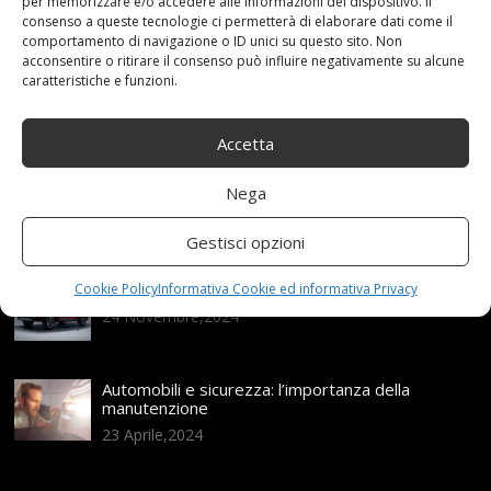
per memorizzare e/o accedere alle informazioni del dispositivo. Il
consenso a queste tecnologie ci permetterà di elaborare dati come il
Articoli recenti
comportamento di navigazione o ID unici su questo sito. Non
acconsentire o ritirare il consenso può influire negativamente su alcune
caratteristiche e funzioni.
Assicurazione auto e sostituzione lunotto: le cose
da sapere
Accetta
21 Aprile,2026
Range Rover: un’icona tra i luxury SUV
Nega
25 Novembre,2024
Gestisci opzioni
Nuova MG ZS Hybrid+: i SUV si fanno ibridi
Cookie Policy
Informativa Cookie ed informativa Privacy
24 Novembre,2024
Automobili e sicurezza: l’importanza della
manutenzione
23 Aprile,2024