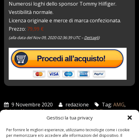
Numerosi loghi dello sponsor Tommy Hilfiger.
Vestibilità normale.
Licenza originale e merce di marca confezionata.
Prezzo:
79,99 €
(alla data del Nov 09, 2020 02:36:39 UTC –
Dettagli
)
9 Novembre 2020
redazione
Tag:
AMG
,
Grigio
,
Herren
,
Mercedes
,
PETRONAS
,
Pullover
,
Strickpullover
,
uomo
Categories:
Gestisci la tua privacy
Shop
Per fornire le migliori esperienze, utilizziamo tecnologie come i cookie
per memorizzare e/o accedere alle informazioni del dispositivo. Il