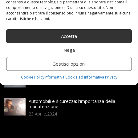
consenso a queste tecnologie ci permetterà di elaborare dati come il
Articoli recenti
comportamento di navigazione o ID unici su questo sito. Non
acconsentire o ritirare il consenso può influire negativamente su alcune
caratteristiche e funzioni.
Assicurazione auto e sostituzione lunotto: le cose
da sapere
21 Aprile,2026
Accetta
Range Rover: un’icona tra i luxury SUV
Nega
25 Novembre,2024
Gestisci opzioni
Nuova MG ZS Hybrid+: i SUV si fanno ibridi
Cookie Policy
Informativa Cookie ed informativa Privacy
24 Novembre,2024
Automobili e sicurezza: l’importanza della
manutenzione
23 Aprile,2024