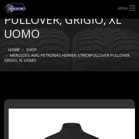
STRICKPULLOVER
MENU
PULLOVER, GRIGIO, XL
HOME
UOMO
TIPI DI GOMME
HOME
SHOP
MISURE GOMME
MERCEDES AMG PETRONAS HERREN STRICKPULLOVER PULLOVER,
GRIGIO, XL UOMO
BLOG
SHOP