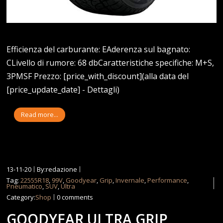
Efficienza del carburante: EAderenza sul bagnato:
CLivello di rumore: 68 dbCaratteristiche specifiche: M+S,
3PMSF Prezzo: [price_with_discount](alla data del
[price_update_date] - Dettagli)
Read more...
13-11-20
By:redazione
Tag:
22555R18
,
99V
,
Goodyear
,
Grip
,
Invernale
,
Performance
,
Pneumatico
,
SUV
,
Ultra
Category:
Shop
0 comments
GOODYEAR ULTRA GRIP