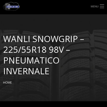
MENU
HOME
TIPI DI GOMME
WANLI SNOWGRIP –
MISURE GOMME
225/55R18 98V –
BLOG
PNEUMATICO
SHOP
INVERNALE
HOME