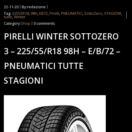
22-11-20
By:redazione
Tag:
22555R18
,
98H
,
EB72
,
Pirelli
,
PNEUMATICI
,
SottoZero
,
STAGIONI
,
tutte
,
Winter
Category:
Shop
0 comments
PIRELLI WINTER SOTTOZERO
3 – 225/55/R18 98H – E/B/72 –
PNEUMATICI TUTTE
STAGIONI