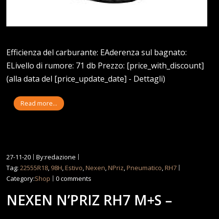
Efficienza del carburante: EAderenza sul bagnato:
ELivello di rumore: 71 db Prezzo: [price_with_discount]
(alla data del [price_update_date] - Dettagli)
Read more...
27-11-20
By:redazione
Tag:
22555R18
,
98H
,
Estivo
,
Nexen
,
NPriz
,
Pneumatico
,
RH7
Category:
Shop
0 comments
NEXEN N’PRIZ RH7 M+S –