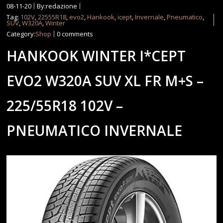
08-11-20
By:redazione
Tag:
102V
,
22555R18
,
evo2
,
Hankook
,
icept
,
Invernale
,
Pneumatico
,
SUV
,
W320A
,
Winter
Category:
Shop
0 comments
HANKOOK WINTER I*CEPT
EVO2 W320A SUV XL FR M+S –
225/55R18 102V –
PNEUMATICO INVERNALE