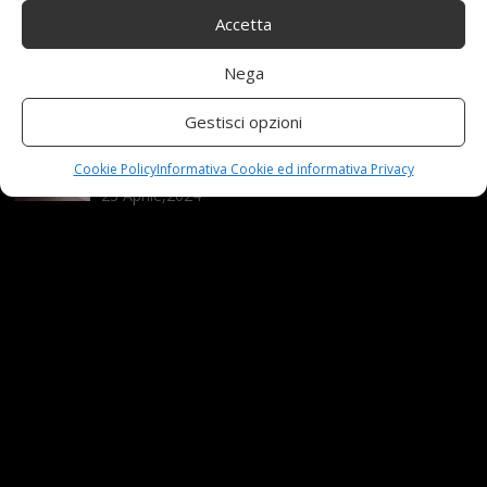
Accetta
Nuova MG ZS Hybrid+: i SUV si fanno ibridi
Nega
24 Novembre,2024
Gestisci opzioni
Automobili e sicurezza: l’importanza della
manutenzione
Cookie Policy
Informativa Cookie ed informativa Privacy
23 Aprile,2024