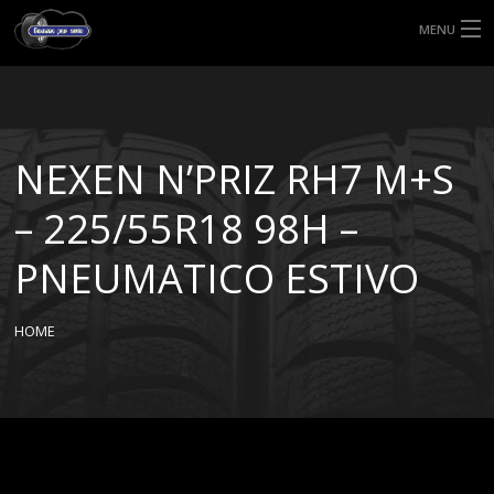
MENU
HOME
TIPI DI GOMME
NEXEN N’PRIZ RH7 M+S
MISURE GOMME
– 225/55R18 98H –
BLOG
PNEUMATICO ESTIVO
SHOP
HOME