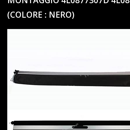
MONTAGGIO 4L0877307D 4L08
(COLORE : NERO)