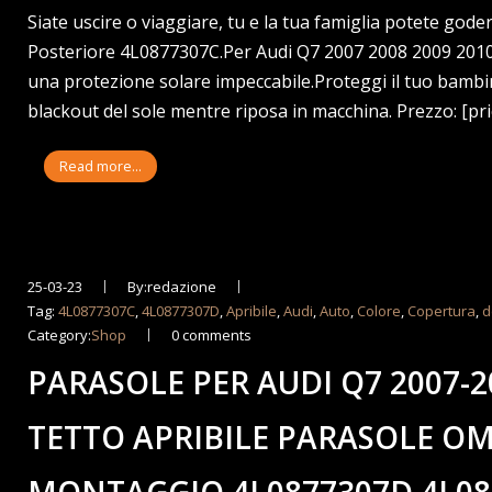
Siate uscire o viaggiare, tu e la tua famiglia potete goder
Posteriore 4L0877307C.Per Audi Q7 2007 2008 2009 2010 
una protezione solare impeccabile.Proteggi il tuo bambin
blackout del sole mentre riposa in macchina. Prezzo: [pr
Read more...
25-03-23
By:redazione
Tag:
4L0877307C
,
4L0877307D
,
Apribile
,
Audi
,
Auto
,
Colore
,
Copertura
,
d
Category:
Shop
0 comments
PARASOLE PER AUDI Q7 2007-
TETTO APRIBILE PARASOLE O