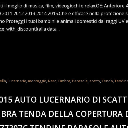
ti il meglio di musica, film, videogiochi e relax.OE: Anterior
2011 2012 2013 2014 2015.Che è efficace nella protezione so
o Proteggi i tuoi bambini e animali domestici dai raggi UV e
ice_with_discount](alla data…
ella
,
Lucernario
,
montaggio
,
Nero
,
Ombra
,
Parasole
,
scatto
,
Tenda
,
Tendin
2015 AUTO LUCERNARIO DI SCAT
MBRA TENDA DELLA COPERTURA 