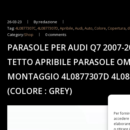
26-03-23
By:redazione
Tag:
4L0877307C
,
4L0877307D
,
Apribile
,
Audi
,
Auto
,
Colore
,
Copertura
,
d
Category:
Shop
0 comments
PARASOLE PER AUDI Q7 2007-
TETTO APRIBILE PARASOLE O
MONTAGGIO 4L0877307D 4L08
(COLORE : GREY)
Per forni
accedere 
elaborare
o ritirare