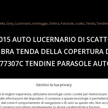
ella
,
Grey
,
Lucernario
,
montaggio
,
Ombra
,
Parasole
,
scatto
,
Tenda
,
Tendin
2015 AUTO LUCERNARIO DI SCAT
MBRA TENDA DELLA COPERTURA 
77307C TENDINE PARASOLE AUT
Gestisci la tua privacy
re le migliori esperienze, utilizziamo tecnologie come i cookie per memorizzare
alle informazioni del dispositivo. Il consenso a queste tecnologie ci permetterà
 dati come il comportamento di navigazione o ID unici su questo sito. Non acc
 il consenso può influire negativamente su alcune caratteristiche e funzioni.