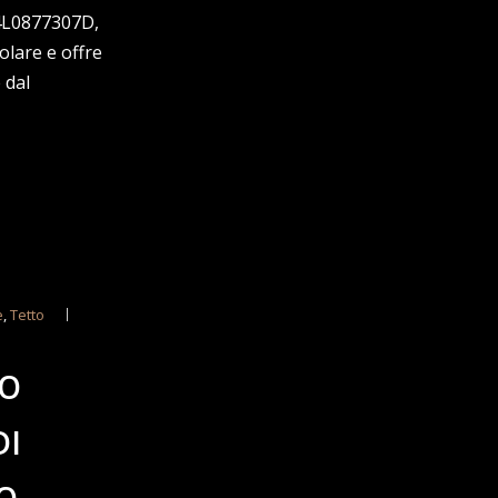
e 4L0877307D,
lare e offre
 dal
e
,
Tetto
TO
DI