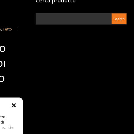
Cerca prodotto
e
,
Tetto
TO
DI
O
 e/o
 di
onsentire