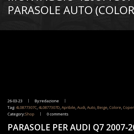
PARASOLE AUTO (COLORE
26-03-23
By:redazione
Tag:
4L0877307C
,
4L0877307D
,
Apribile
,
Audi
,
Auto
,
Beige
,
Colore
,
Coper
Category:
Shop
0 comments
PARASOLE PER AUDI Q7 2007-