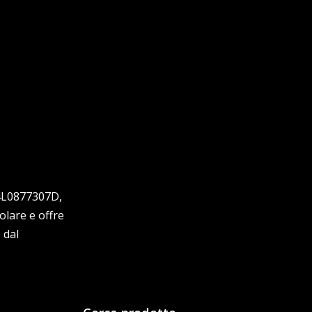
e 4L0877307D,
lare e offre
 dal