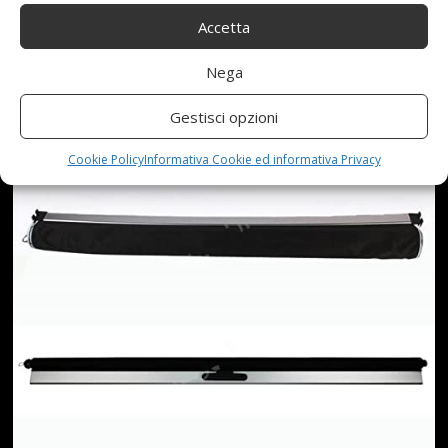
Accetta
(COLORE : NERO)
Nega
Gestisci opzioni
Cookie Policy
Informativa Cookie ed informativa Privacy