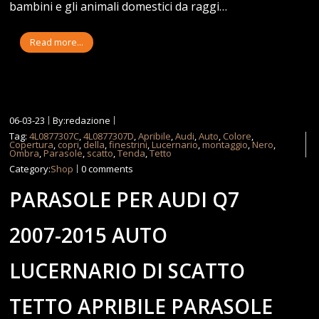
bambini e gli animali domestici da raggi…
Read more...
06-03-23
By:redazione
Tag:
4L0877307C
,
4L0877307D
,
Apribile
,
Audi
,
Auto
,
Colore
,
Copertura
,
copri
,
della
,
finestrini
,
Lucernario
,
montaggio
,
Nero
,
Ombra
,
Parasole
,
scatto
,
Tenda
,
Tetto
Category:
Shop
0 comments
PARASOLE PER AUDI Q7
2007-2015 AUTO
LUCERNARIO DI SCATTO
TETTO APRIBILE PARASOLE