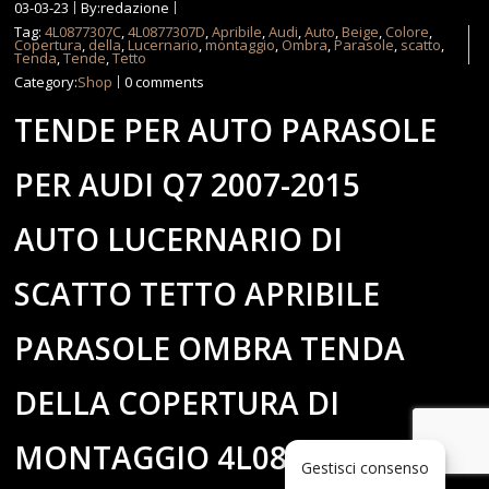
03-03-23
By:redazione
Tag:
4L0877307C
,
4L0877307D
,
Apribile
,
Audi
,
Auto
,
Beige
,
Colore
,
Copertura
,
della
,
Lucernario
,
montaggio
,
Ombra
,
Parasole
,
scatto
,
Tenda
,
Tende
,
Tetto
Category:
Shop
0 comments
TENDE PER AUTO PARASOLE
PER AUDI Q7 2007-2015
AUTO LUCERNARIO DI
SCATTO TETTO APRIBILE
PARASOLE OMBRA TENDA
DELLA COPERTURA DI
MONTAGGIO 4L0877307D
Gestisci consenso