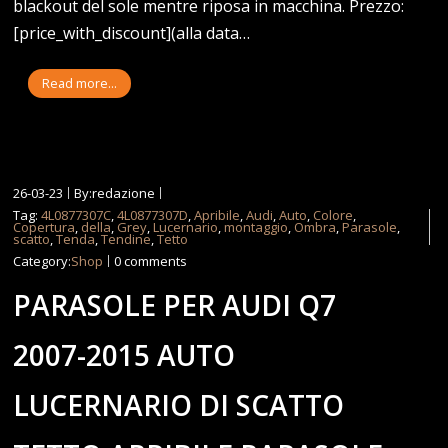
blackout del sole mentre riposa in macchina. Prezzo:
[price_with_discount](alla data…
Read more...
26-03-23
By:redazione
Tag:
4L0877307C
,
4L0877307D
,
Apribile
,
Audi
,
Auto
,
Colore
,
Copertura
,
della
,
Grey
,
Lucernario
,
montaggio
,
Ombra
,
Parasole
,
scatto
,
Tenda
,
Tendine
,
Tetto
Category:
Shop
0 comments
PARASOLE PER AUDI Q7
2007-2015 AUTO
LUCERNARIO DI SCATTO