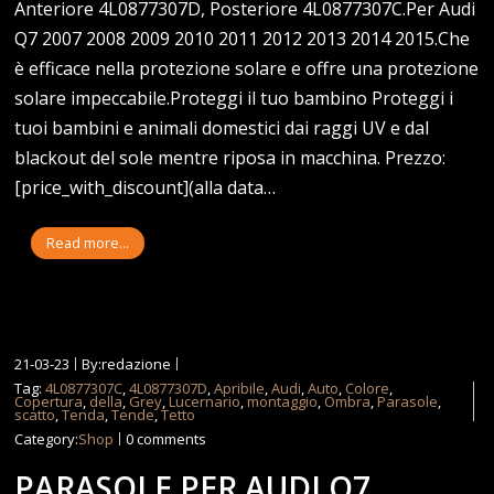
Anteriore 4L0877307D, Posteriore 4L0877307C.Per Audi
Q7 2007 2008 2009 2010 2011 2012 2013 2014 2015.Che
è efficace nella protezione solare e offre una protezione
solare impeccabile.Proteggi il tuo bambino Proteggi i
tuoi bambini e animali domestici dai raggi UV e dal
blackout del sole mentre riposa in macchina. Prezzo:
[price_with_discount](alla data…
Read more...
21-03-23
By:redazione
Tag:
4L0877307C
,
4L0877307D
,
Apribile
,
Audi
,
Auto
,
Colore
,
Copertura
,
della
,
Grey
,
Lucernario
,
montaggio
,
Ombra
,
Parasole
,
scatto
,
Tenda
,
Tende
,
Tetto
Category:
Shop
0 comments
PARASOLE PER AUDI Q7