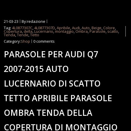
21-03-23
By:redazione
Tag:
4L0877307C
,
4L0877307D
,
Apribile
,
Audi
,
Auto
,
Beige
,
Colore
,
Copertura
,
della
,
Lucernario
,
montaggio
,
Ombra
,
Parasole
,
scatto
,
Tenda
,
Tende
,
Tetto
Category:
Shop
0 comments
PARASOLE PER AUDI Q7
2007-2015 AUTO
LUCERNARIO DI SCATTO
TETTO APRIBILE PARASOLE
OMBRA TENDA DELLA
COPERTURA DI MONTAGGIO