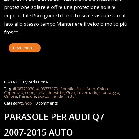
protezione solare e offre una protezione solare
impeccabile.Puoi goderti l'aria fresca e visualizzare il
lato allo stesso tempo.Mantenere il veicolo molto più
fresco…
Read more...
06-03-23
By:redazione
Tag:
4L0877307C
,
4L0877307D
,
Apribile
,
Audi
,
Auto
,
Colore
,
Copertura
,
copri
,
della
,
finestrini
,
Grey
,
Lucernario
,
montaggio
,
Ombra
,
Parasole
,
scatto
,
Tenda
,
Tetto
Category:
Shop
0 comments
PARASOLE PER AUDI Q7
2007-2015 AUTO