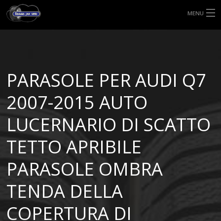
MENU
HOME
TIPI DI GOMME
PARASOLE PER AUDI Q7
MISURE GOMME
2007-2015 AUTO
BLOG
LUCERNARIO DI SCATTO
SHOP
TETTO APRIBILE
PARASOLE OMBRA
TENDA DELLA
COPERTURA DI