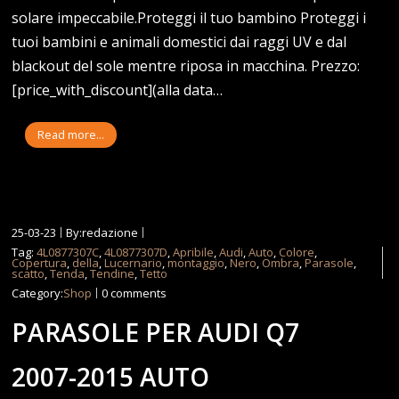
solare impeccabile.Proteggi il tuo bambino Proteggi i
tuoi bambini e animali domestici dai raggi UV e dal
blackout del sole mentre riposa in macchina. Prezzo:
[price_with_discount](alla data…
Read more...
25-03-23
By:redazione
Tag:
4L0877307C
,
4L0877307D
,
Apribile
,
Audi
,
Auto
,
Colore
,
Copertura
,
della
,
Lucernario
,
montaggio
,
Nero
,
Ombra
,
Parasole
,
scatto
,
Tenda
,
Tendine
,
Tetto
Category:
Shop
0 comments
PARASOLE PER AUDI Q7
2007-2015 AUTO