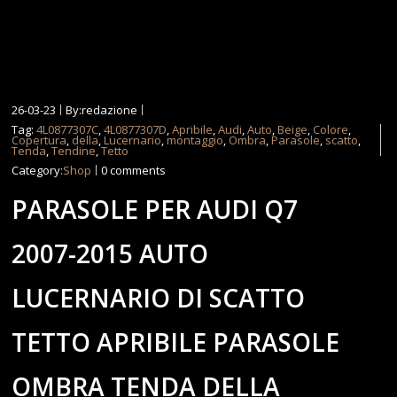
26-03-23
By:redazione
Tag:
4L0877307C
,
4L0877307D
,
Apribile
,
Audi
,
Auto
,
Beige
,
Colore
,
Copertura
,
della
,
Lucernario
,
montaggio
,
Ombra
,
Parasole
,
scatto
,
Tenda
,
Tendine
,
Tetto
Category:
Shop
0 comments
PARASOLE PER AUDI Q7
2007-2015 AUTO
LUCERNARIO DI SCATTO
TETTO APRIBILE PARASOLE
OMBRA TENDA DELLA