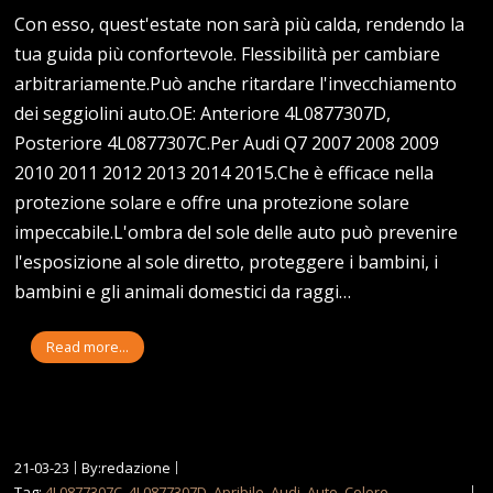
Con esso, quest'estate non sarà più calda, rendendo la
tua guida più confortevole. Flessibilità per cambiare
arbitrariamente.Può anche ritardare l'invecchiamento
dei seggiolini auto.OE: Anteriore 4L0877307D,
Posteriore 4L0877307C.Per Audi Q7 2007 2008 2009
2010 2011 2012 2013 2014 2015.Che è efficace nella
protezione solare e offre una protezione solare
impeccabile.L'ombra del sole delle auto può prevenire
l'esposizione al sole diretto, proteggere i bambini, i
bambini e gli animali domestici da raggi…
Read more...
21-03-23
By:redazione
Tag:
4L0877307C
,
4L0877307D
,
Apribile
,
Audi
,
Auto
,
Colore
,