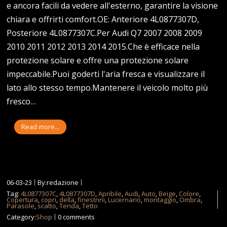
e ancora facili da vedere all'esterno, garantire la visione
chiara e offrirti comfort.OE: Anteriore 4L0877307D,
Posteriore 4L0877307C.Per Audi Q7 2007 2008 2009
2010 2011 2012 2013 2014 2015.Che è efficace nella
protezione solare e offre una protezione solare
impeccabile.Puoi goderti l'aria fresca e visualizzare il
lato allo stesso tempo.Mantenere il veicolo molto più
fresco…
Read more...
06-03-23
By:redazione
Tag:
4L0877307C
,
4L0877307D
,
Apribile
,
Audi
,
Auto
,
Beige
,
Colore
,
Copertura
,
copri
,
della
,
finestrini
,
Lucernario
,
montaggio
,
Ombra
,
Parasole
,
scatto
,
Tenda
,
Tetto
Category:
Shop
0 comments