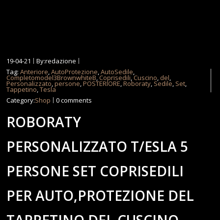
19-04-21
By:redazione
Tag:
Anteriore
,
AutoProtezione
,
AutoSedile
,
Completomodel3BrownwhiteB
,
Coprisedili
,
Cuscino
,
del
,
Personalizzato
,
persone
,
POSTERIORE
,
Roboraty
,
Sedile
,
Set
,
Tappetino
,
Tesla
Category:
Shop
0 comments
ROBORATY
PERSONALIZZATO T/ESLA 5
PERSONE SET COPRISEDILI
PER AUTO,PROTEZIONE DEL