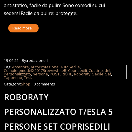
antistatico, facile da pulire.Sono comodi su cui
sedersi.Facile da pulire: protegge…
Read more...
19-04-21
By:redazione
Tag:
Anteriore
,
AutoProtezione
,
AutoSedile
,
CompletomodelX2017BrownwhiteB
,
Coprisedili
,
Cuscino
,
del
,
Personalizzato
,
persone
,
POSTERIORE
,
Roboraty
,
Sedile
,
Set
,
Tappetino
,
Tesla
Category:
Shop
0 comments
ROBORATY
PERSONALIZZATO T/ESLA 5
PERSONE SET COPRISEDILI