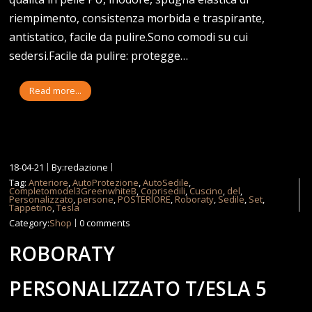
riempimento, consistenza morbida e traspirante,
antistatico, facile da pulire.Sono comodi su cui
sedersi.Facile da pulire: protegge…
Read more...
18-04-21
By:redazione
Tag:
Anteriore
,
AutoProtezione
,
AutoSedile
,
Completomodel3GreenwhiteB
,
Coprisedili
,
Cuscino
,
del
,
Personalizzato
,
persone
,
POSTERIORE
,
Roboraty
,
Sedile
,
Set
,
Tappetino
,
Tesla
Category:
Shop
0 comments
ROBORATY
PERSONALIZZATO T/ESLA 5