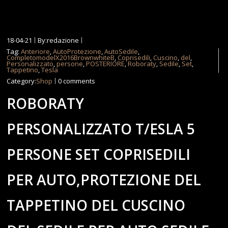
18-04-21
By:redazione
Tag:
Anteriore
,
AutoProtezione
,
AutoSedile
,
CompletomodelX2016BrownwhiteB
,
Coprisedili
,
Cuscino
,
del
,
Personalizzato
,
persone
,
POSTERIORE
,
Roboraty
,
Sedile
,
Set
,
Tappetino
,
Tesla
Category:
Shop
0 comments
ROBORATY
PERSONALIZZATO T/ESLA 5
PERSONE SET COPRISEDILI
PER AUTO,PROTEZIONE DEL
TAPPETINO DEL CUSCINO