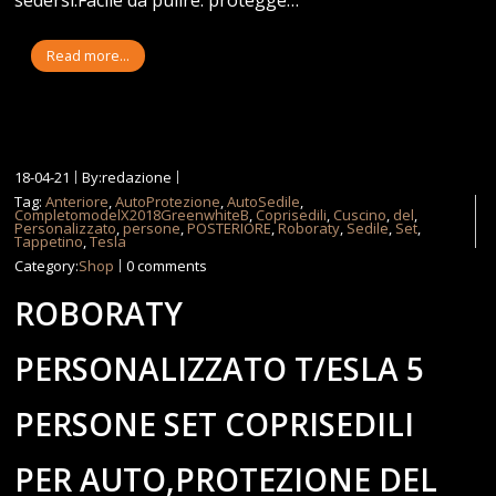
Read more...
18-04-21
By:redazione
Tag:
Anteriore
,
AutoProtezione
,
AutoSedile
,
CompletomodelX2018GreenwhiteB
,
Coprisedili
,
Cuscino
,
del
,
Personalizzato
,
persone
,
POSTERIORE
,
Roboraty
,
Sedile
,
Set
,
Tappetino
,
Tesla
Category:
Shop
0 comments
ROBORATY
PERSONALIZZATO T/ESLA 5
PERSONE SET COPRISEDILI
PER AUTO,PROTEZIONE DEL