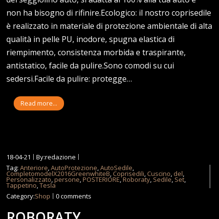
non ha bisogno di rifinire.Ecologico: il nostro coprisedile
è realizzato in materiale di protezione ambientale di alta
qualità in pelle PU, inodore, spugna elastica di
riempimento, consistenza morbida e traspirante,
antistatico, facile da pulire.Sono comodi su cui
sedersi.Facile da pulire: protegge…
Read more...
18-04-21
By:redazione
Tag:
Anteriore
,
AutoProtezione
,
AutoSedile
,
CompletomodelX2016GreenwhiteB
,
Coprisedili
,
Cuscino
,
del
,
Personalizzato
,
persone
,
POSTERIORE
,
Roboraty
,
Sedile
,
Set
,
Tappetino
,
Tesla
Category:
Shop
0 comments
ROBORATY