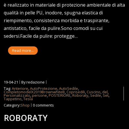
è realizzato in materiale di protezione ambientale di alta
qualità in pelle PU, inodore, spugna elastica di
riempimento, consistenza morbida e traspirante,
antistatico, facile da pulire.Sono comodi su cui
sedersi.Facile da pulire: protegge…
Read more...
19-04-21
By:redazione
Tag:
Anteriore
,
AutoProtezione
,
AutoSedile
,
CompletomodelX2019BrownwhiteB
,
Coprisedili
,
Cuscino
,
del
,
Personalizzato
,
persone
,
POSTERIORE
,
Roboraty
,
Sedile
,
Set
,
Tappetino
,
Tesla
Category:
Shop
0 comments
ROBORATY