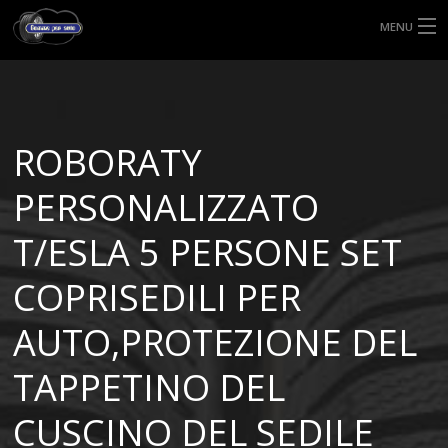
MENU
HOME
TIPI DI GOMME
ROBORATY
MISURE GOMME
PERSONALIZZATO
BLOG
T/ESLA 5 PERSONE SET
SHOP
COPRISEDILI PER
AUTO,PROTEZIONE DEL
TAPPETINO DEL
CUSCINO DEL SEDILE