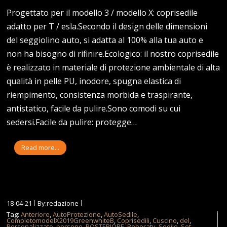
Progettato per il modello 3 / modello X: coprisedile
adatto per T / esla.Secondo il design delle dimensioni
del seggiolino auto, si adatta al 100% alla tua auto e
non ha bisogno di rifinire.Ecologico: il nostro coprisedile
è realizzato in materiale di protezione ambientale di alta
qualità in pelle PU, inodore, spugna elastica di
riempimento, consistenza morbida e traspirante,
antistatico, facile da pulire.Sono comodi su cui
sedersi.Facile da pulire: protegge…
Read more...
18-04-21
By:redazione
Tag:
Anteriore
,
AutoProtezione
,
AutoSedile
,
CompletomodelX2019GreenwhiteB
,
Coprisedili
,
Cuscino
,
del
,
Personalizzato
,
persone
,
POSTERIORE
,
Roboraty
,
Sedile
,
Set
,