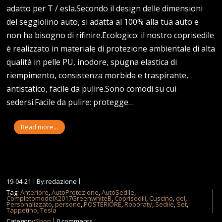
adatto per T / esla.Secondo il design delle dimensioni
del seggiolino auto, si adatta al 100% alla tua auto e
non ha bisogno di rifinire.Ecologico: il nostro coprisedile
è realizzato in materiale di protezione ambientale di alta
qualità in pelle PU, inodore, spugna elastica di
riempimento, consistenza morbida e traspirante,
antistatico, facile da pulire.Sono comodi su cui
sedersi.Facile da pulire: protegge…
Read more...
19-04-21
By:redazione
Tag:
Anteriore
,
AutoProtezione
,
AutoSedile
,
CompletomodelX2017GreenwhiteB
,
Coprisedili
,
Cuscino
,
del
,
Personalizzato
,
persone
,
POSTERIORE
,
Roboraty
,
Sedile
,
Set
,
Tappetino
,
Tesla
Category:
Shop
0 comments