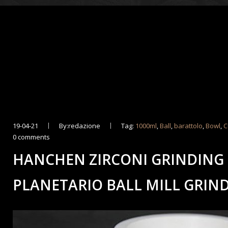
19-04-21
By:redazione
Tag:
1000ml
,
Ball
,
barattolo
,
Bowl
,
C
0 comments
HANCHEN ZIRCONI GRINDING 
PLANETARIO BALL MILL GRIN