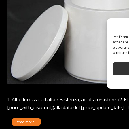
Per forni
accedere 
elaborare
o ritirare
1. Alta durezza, ad alta resistenza, ad alta resistenza2. E
[price_with_discount](alla data del [price_update_date] - 
Read more...