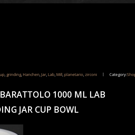
up
,
grinding
,
Hanchen
,
Jar
,
Lab
,
Mill
,
planetario
,
zirconi
Category:
Sho
BARATTOLO 1000 ML LAB
DING JAR CUP BOWL