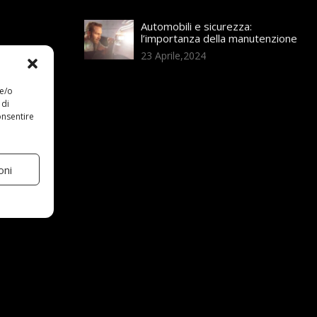
Automobili e sicurezza:
l’importanza della manutenzione
23 Aprile,2024
 e/o
 di
onsentire
oni