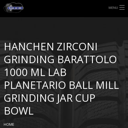
MENU
HOME
TIPI DI GOMME
HANCHEN ZIRCONI
MISURE GOMME
GRINDING BARATTOLO
BLOG
1000 ML LAB
SHOP
PLANETARIO BALL MILL
GRINDING JAR CUP
BOWL
HOME