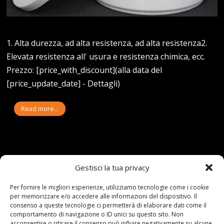
1. Alta durezza, ad alta resistenza, ad alta resistenza2.
Elevata resistenza all' usura e resistenza chimica, ecc.
Prezzo: [price_with_discount](alla data del
[price_update_date] - Dettagli)
Read more...
Gestisci la tua privacy
Articoli recenti
Per fornire le migliori esperienze, utilizziamo tecnologie come i cookie
per memorizzare e/o accedere alle informazioni del dispositivo. Il
consenso a queste tecnologie ci permetterà di elaborare dati come il
Assicurazione auto e sostituzione lunotto: le cose
comportamento di navigazione o ID unici su questo sito. Non
da sapere
acconsentire o ritirare il consenso può influire negativamente su alcune