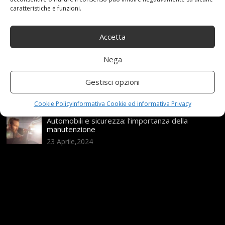
caratteristiche e funzioni.
21 Aprile,2026
Range Rover: un’icona tra i luxury SUV
Accetta
25 Novembre,2024
Nega
Nuova MG ZS Hybrid+: i SUV si fanno ibridi
Gestisci opzioni
24 Novembre,2024
Cookie Policy
Informativa Cookie ed informativa Privacy
Automobili e sicurezza: l’importanza della
manutenzione
23 Aprile,2024