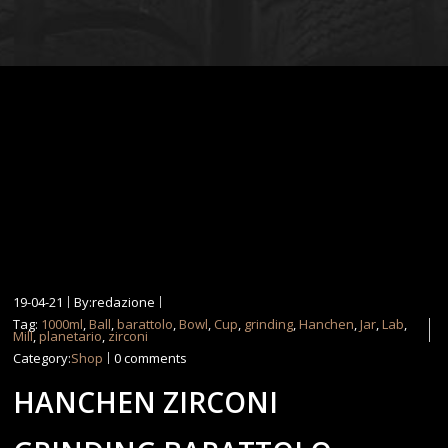
19-04-21
By:redazione
Tag:
1000ml
,
Ball
,
barattolo
,
Bowl
,
Cup
,
grinding
,
Hanchen
,
Jar
,
Lab
,
Mill
,
planetario
,
zirconi
Category:
Shop
0 comments
HANCHEN ZIRCONI