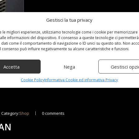
Gestisci la tua privacy
re le migliori esperienze, utilizziamo tecnologie come i cookie per memorizzare
alle informazioni del dispositivo. Il consenso a queste tecnologie ci permetterà
 dati come il comportamento di navigazione o ID unici su questo sito. Non acc
 il consenso può influire negativamente su alcune caratteristiche e funzioni.
date] - Dettagli)
Accetta
Nega
Gestisci opzi
Cookie Policy
Informativa Cookie ed informativa Privacy
Category:
Shop
0 comments
TAN