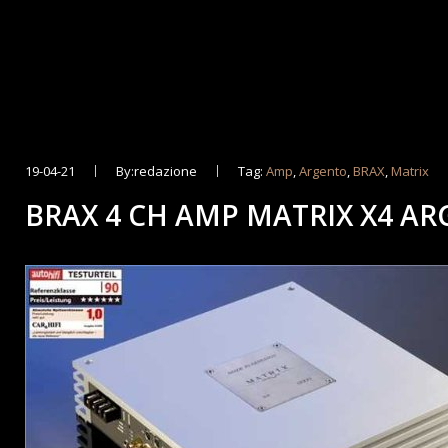
19-04-21
By:redazione
Tag:
Amp
,
Argento
,
BRAX
,
Matrix
BRAX 4 CH AMP MATRIX X4 A