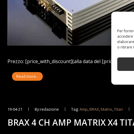
Per forni
accedere 
elaborare
o ritirare
Prezzo: [price_with_discount](alla data del [price_update_
Read more...
19-04-21
By:redazione
Tag:
Amp
,
BRAX
,
Matrix
,
Titan
BRAX 4 CH AMP MATRIX X4 TI