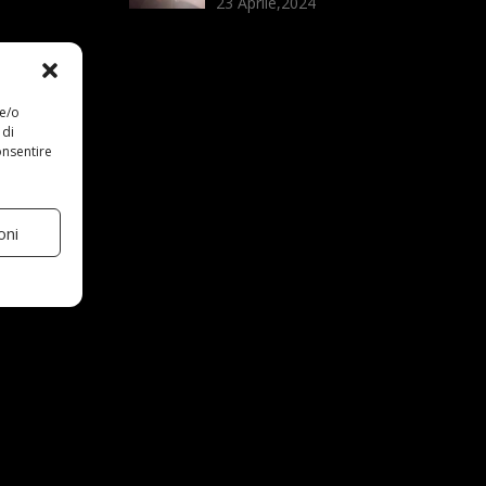
23 Aprile,2024
 e/o
 di
onsentire
oni