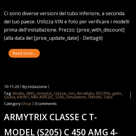
Ci sono diverse versioni del tubo inferiore, a seconda
del tuo paese. Utilizza VIN e foto per verificare i modelli
prima dell'installazione. Prezzo: [price_with_discount]
(alla data del [price_update_date] - Dettagli)
Read more...
10-11-20
By:redazione
Tag:
4matic
,
AMG
,
Armytrix
,
Classe
,
con
,
decattato
,
DESTRA
,
gatto
,
Guida
,
kW367
,
MBC45RCDC
,
S205
,
Simulatore
,
TModel
,
Tubo
Category:
Shop
0 comments
ARMYTRIX CLASSE C T-
MODEL (S205) C 450 AMG 4-