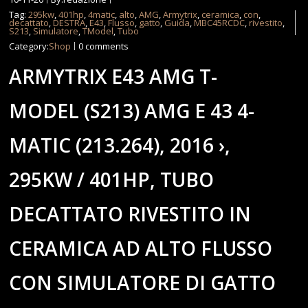
Tag:
295kw
,
401hp
,
4matic
,
alto
,
AMG
,
Armytrix
,
ceramica
,
con
,
decattato
,
DESTRA
,
E43
,
Flusso
,
gatto
,
Guida
,
MBC45RCDC
,
rivestito
,
S213
,
Simulatore
,
TModel
,
Tubo
Category:
Shop
0 comments
ARMYTRIX E43 AMG T-
MODEL (S213) AMG E 43 4-
MATIC (213.264), 2016 ›,
295KW / 401HP, TUBO
DECATTATO RIVESTITO IN
CERAMICA AD ALTO FLUSSO
CON SIMULATORE DI GATTO