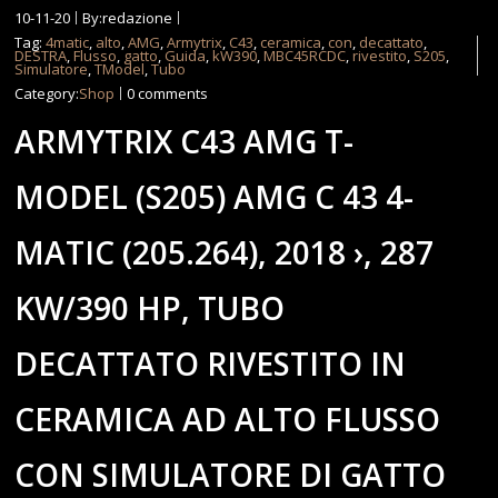
10-11-20
By:redazione
Tag:
4matic
,
alto
,
AMG
,
Armytrix
,
C43
,
ceramica
,
con
,
decattato
,
DESTRA
,
Flusso
,
gatto
,
Guida
,
kW390
,
MBC45RCDC
,
rivestito
,
S205
,
Simulatore
,
TModel
,
Tubo
Category:
Shop
0 comments
ARMYTRIX C43 AMG T-
MODEL (S205) AMG C 43 4-
MATIC (205.264), 2018 ›, 287
KW/390 HP, TUBO
DECATTATO RIVESTITO IN
CERAMICA AD ALTO FLUSSO
CON SIMULATORE DI GATTO