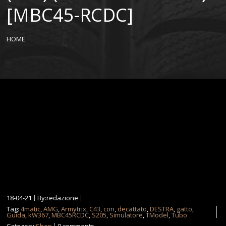
[MBC45-RCDC]
HOME
18-04-21
By:redazione
Tag:
4matic
,
AMG
,
Armytrix
,
C43
,
con
,
decattato
,
DESTRA
,
gatto
,
Guida
,
kW367
,
MBC45RCDC
,
S205
,
Simulatore
,
TModel
,
Tubo