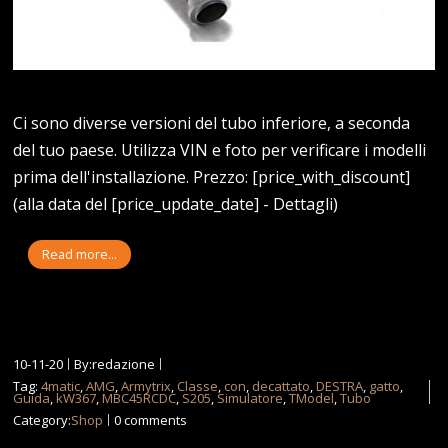
Ci sono diverse versioni del tubo inferiore, a seconda
del tuo paese. Utilizza VIN e foto per verificare i modelli
prima dell'installazione. Prezzo: [price_with_discount]
(alla data del [price_update_date] - Dettagli)
Read more...
10-11-20
By:redazione
Tag:
4matic
,
AMG
,
Armytrix
,
Classe
,
con
,
decattato
,
DESTRA
,
gatto
,
Guida
,
kW367
,
MBC45RCDC
,
S205
,
Simulatore
,
TModel
,
Tubo
Category:
Shop
0 comments