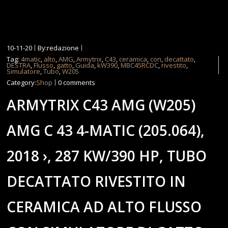
10-11-20
By:redazione
Tag:
4matic
,
alto
,
AMG
,
Armytrix
,
C43
,
ceramica
,
con
,
decattato
,
DESTRA
,
Flusso
,
gatto
,
Guida
,
kW390
,
MBC45RCDC
,
rivestito
,
Simulatore
,
Tubo
,
W205
Category:
Shop
0 comments
ARMYTRIX C43 AMG (W205)
AMG C 43 4-MATIC (205.064),
2018 ›, 287 KW/390 HP, TUBO
DECATTATO RIVESTITO IN
CERAMICA AD ALTO FLUSSO