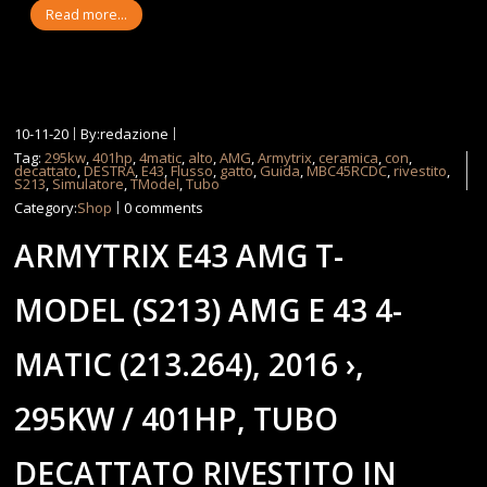
Read more...
10-11-20
By:redazione
Tag:
295kw
,
401hp
,
4matic
,
alto
,
AMG
,
Armytrix
,
ceramica
,
con
,
decattato
,
DESTRA
,
E43
,
Flusso
,
gatto
,
Guida
,
MBC45RCDC
,
rivestito
,
S213
,
Simulatore
,
TModel
,
Tubo
Category:
Shop
0 comments
ARMYTRIX E43 AMG T-
MODEL (S213) AMG E 43 4-
MATIC (213.264), 2016 ›,
295KW / 401HP, TUBO
DECATTATO RIVESTITO IN