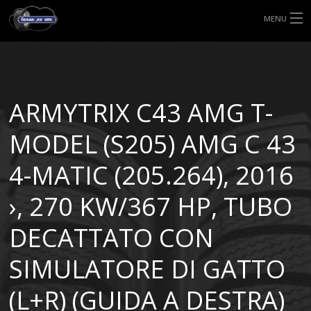
MENU
HOME
TIPI DI GOMME
ARMYTRIX C43 AMG T-
MISURE GOMME
MODEL (S205) AMG C 43
BLOG
4-MATIC (205.264), 2016
SHOP
›, 270 KW/367 HP, TUBO
DECATTATO CON
SIMULATORE DI GATTO
(L+R) (GUIDA A DESTRA)