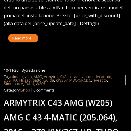
del tuo paese. Utilizza VIN e foto per verificare i modelli
prima dell'installazione. Prezzo: [price_with_discount]
(alla data del [price_update_date] - Dettagli)
Read more...
10-11-20
By:redazione
Tag:
4matic
,
alto
,
AMG
,
Armytrix
,
C43
,
ceramica
,
con
,
decattato
,
DESTRA
,
Flusso
,
gatto
,
Guida
,
kW367
,
MBC45RCDC
,
rivestito
,
Simulatore
,
Tubo
,
W205
Category:
Shop
0 comments
ARMYTRIX C43 AMG (W205)
AMG C 43 4-MATIC (205.064),