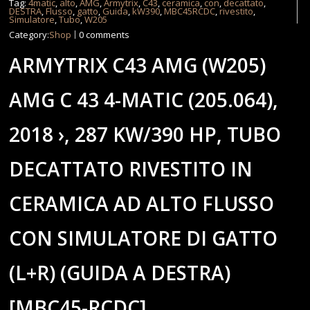
Tag:
4matic
,
alto
,
AMG
,
Armytrix
,
C43
,
ceramica
,
con
,
decattato
,
DESTRA
,
Flusso
,
gatto
,
Guida
,
kW390
,
MBC45RCDC
,
rivestito
,
Simulatore
,
Tubo
,
W205
Category:
Shop
0 comments
ARMYTRIX C43 AMG (W205)
AMG C 43 4-MATIC (205.064),
2018 ›, 287 KW/390 HP, TUBO
DECATTATO RIVESTITO IN
CERAMICA AD ALTO FLUSSO
CON SIMULATORE DI GATTO
(L+R) (GUIDA A DESTRA)
[MBC45-RCDC]