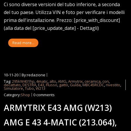
Ci sono diverse versioni del tubo inferiore, a seconda
del tuo paese. Utilizza VIN e foto per verificare i modelli
prima dell'installazione. Prezzo: [price_with_discount]
(alla data del [price_update_date] - Dettagli)
Read more...
10-11-20
By:redazione
Tag:
295kW401hp
,
4matic
,
alto
,
AMG
,
Armytrix
,
ceramica
,
con
,
decattato
,
DESTRA
,
E43
,
Flusso
,
gatto
,
Guida
,
MBC45RCDC
,
rivestito
,
Simulatore
,
Tubo
,
W213
Category:
Shop
0 comments
ARMYTRIX E43 AMG (W213)
AMG E 43 4-MATIC (213.064),