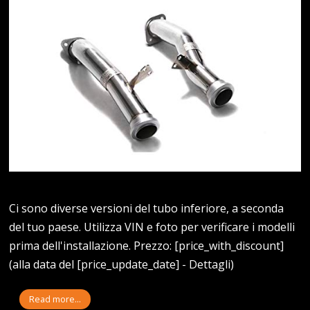
Ci sono diverse versioni del tubo inferiore, a seconda
del tuo paese. Utilizza VIN e foto per verificare i modelli
prima dell'installazione. Prezzo: [price_with_discount]
(alla data del [price_update_date] - Dettagli)
Read more...