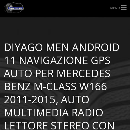
MENU
HOME
TIPI DI GOMME
DIYAGO MEN ANDROID
MISURE GOMME
11 NAVIGAZIONE GPS
BLOG
AUTO PER MERCEDES
SHOP
BENZ M-CLASS W166
2011-2015, AUTO
MULTIMEDIA RADIO
LETTORE STEREO CON