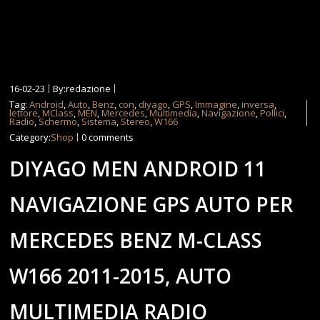
16-02-23
By:redazione
Tag:
Android
,
Auto
,
Benz
,
con
,
diyago
,
GPS
,
Immagine
,
inversa
,
lettore
,
MClass
,
MEN
,
Mercedes
,
Multimedia
,
Navigazione
,
Pollici
,
Radio
,
Schermo
,
Sistema
,
Stereo
,
W166
Category:
Shop
0 comments
DIYAGO MEN ANDROID 11
NAVIGAZIONE GPS AUTO PER
MERCEDES BENZ M-CLASS
W166 2011-2015, AUTO
MULTIMEDIA RADIO