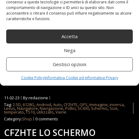
consenso a queste tecnologie ci permetterà di elaborare dati come il
Funzionamento multi-touch.SCHERMO ANTI GRAFFIO:
comportamento di navigazione o ID unici su questo sito. Non
acconsentire o ritirare il consenso può influire negativamente su alcune
schermo ultra chiaro sensibile al toccoMobile
caratteristiche e funzioni.
Connected: rendilo più potente e più facile da usare
Connessione cablata USB Connessione Bluetooth WIFI.
Accetta
Prezzo: [price_with_discount](alla data del
[price_update_date] - Dettagli)
Nega
Gestisci opzioni
Read more...
Cookie Policy
Informativa Cookie ed informativa Privacy
11-02-23
By:redazione
Tag:
2.5D
,
6128G
,
Android
,
Auto
,
CFZHTE
,
GPS
,
Immagine
,
inversa
,
Lexus
,
Navigatore
,
Navigazione
,
Pollici
,
SC430
,
Schermo
,
Size
,
temperato
,
TS10
,
utilizzato
,
Viene
Category:
Shop
0 comments
CFZHTE LO SCHERMO