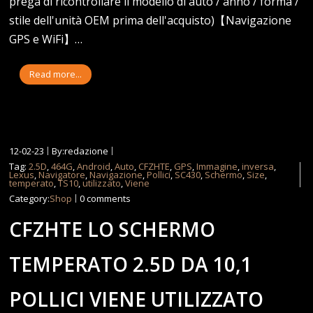
prega di ricontrollare il modello di auto / anno / forma /
stile dell'unità OEM prima dell'acquisto)【Navigazione
GPS e WiFi】…
Read more...
12-02-23
By:redazione
Tag:
2.5D
,
464G
,
Android
,
Auto
,
CFZHTE
,
GPS
,
Immagine
,
inversa
,
Lexus
,
Navigatore
,
Navigazione
,
Pollici
,
SC430
,
Schermo
,
Size
,
temperato
,
TS10
,
utilizzato
,
Viene
Category:
Shop
0 comments
CFZHTE LO SCHERMO
TEMPERATO 2.5D DA 10,1
POLLICI VIENE UTILIZZATO