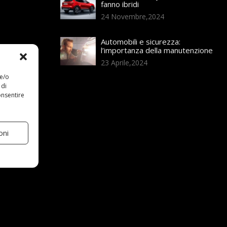
fanno ibridi
24 Novembre,2024
Automobili e sicurezza:
l’importanza della manutenzione
23 Aprile,2024
 e/o
 di
onsentire
oni