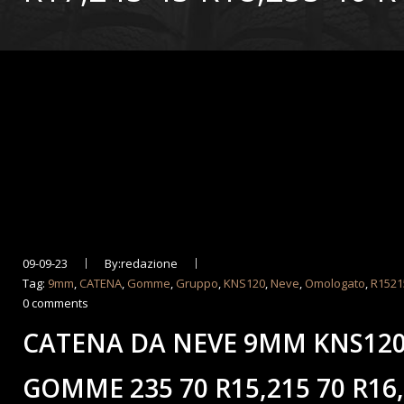
09-09-23
By:redazione
Tag:
9mm
,
CATENA
,
Gomme
,
Gruppo
,
KNS120
,
Neve
,
Omologato
,
R1521
0 comments
CATENA DA NEVE 9MM KNS12
GOMME 235 70 R15,215 70 R16,2