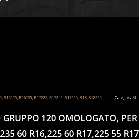
5
,
R16225
,
R16235
,
R17225
,
R17245
,
R17255
,
R18
,
R18255
Category:
Sh
0 GRUPPO 120 OMOLOGATO, PER
35 60 R16,225 60 R17,225 55 R17