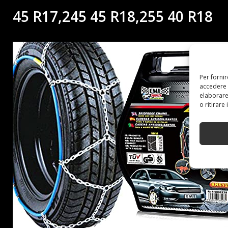
45 R17,245 45 R18,255 40 R18
Per forni
accedere 
elaborare
o ritirare