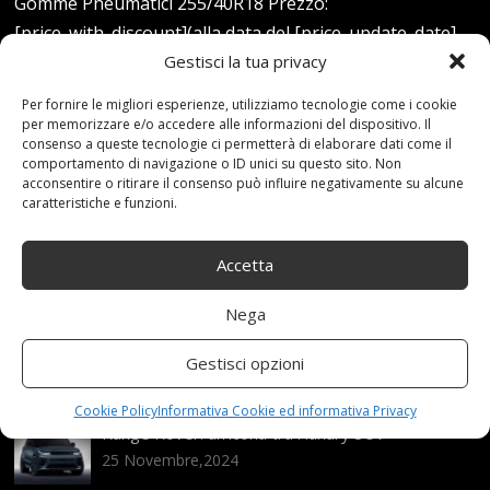
Gomme Pneumatici 255/40R18 Prezzo:
[price_with_discount](alla data del [price_update_date] -
Gestisci la tua privacy
Dettagli)
Per fornire le migliori esperienze, utilizziamo tecnologie come i cookie
Read more...
per memorizzare e/o accedere alle informazioni del dispositivo. Il
consenso a queste tecnologie ci permetterà di elaborare dati come il
comportamento di navigazione o ID unici su questo sito. Non
acconsentire o ritirare il consenso può influire negativamente su alcune
caratteristiche e funzioni.
Accetta
Articoli recenti
Nega
Assicurazione auto e sostituzione lunotto: le cose
Gestisci opzioni
da sapere
21 Aprile,2026
Cookie Policy
Informativa Cookie ed informativa Privacy
Range Rover: un’icona tra i luxury SUV
25 Novembre,2024