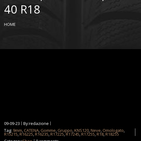
40 R18
HOME
09-09-23
By:redazione
Tag:
9mm
,
CATENA
,
Gomme
,
Gruppo
,
KNS120
,
Neve
,
Omologato
,
R15215
,
R16225
,
R16235
,
R17225
,
R17245
,
R17255
,
R18
,
R18255