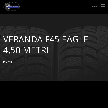
MENU
HOME
TIPI DI GOMME
VERANDA F45 EAGLE
MISURE GOMME
4,50 METRI
BLOG
HOME
SHOP