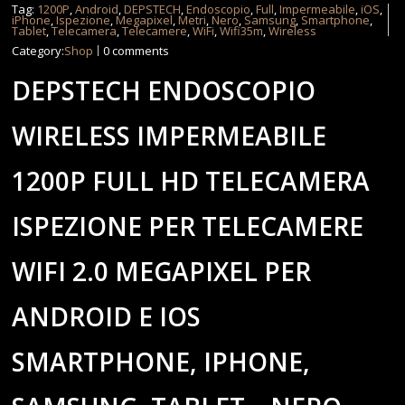
Tag:
1200P
,
Android
,
DEPSTECH
,
Endoscopio
,
Full
,
Impermeabile
,
iOS
,
iPhone
,
Ispezione
,
Megapixel
,
Metri
,
Nero
,
Samsung
,
Smartphone
,
Tablet
,
Telecamera
,
Telecamere
,
WiFi
,
Wifi35m
,
Wireless
Category:
Shop
0 comments
DEPSTECH ENDOSCOPIO
WIRELESS IMPERMEABILE
1200P FULL HD TELECAMERA
ISPEZIONE PER TELECAMERE
WIFI 2.0 MEGAPIXEL PER
ANDROID E IOS
SMARTPHONE, IPHONE,