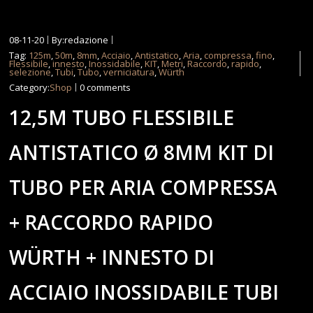
08-11-20
By:redazione
Tag:
125m
,
50m
,
8mm
,
Acciaio
,
Antistatico
,
Aria
,
compressa
,
fino
,
Flessibile
,
innesto
,
Inossidabile
,
KIT
,
Metri
,
Raccordo
,
rapido
,
selezione
,
Tubi
,
Tubo
,
verniciatura
,
Würth
Category:
Shop
0 comments
12,5M TUBO FLESSIBILE
ANTISTATICO Ø 8MM KIT DI
TUBO PER ARIA COMPRESSA
+ RACCORDO RAPIDO
WÜRTH + INNESTO DI
ACCIAIO INOSSIDABILE TUBI