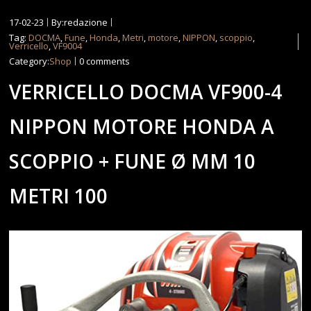
17-02-23
By:redazione
Tag:
DOCMA
,
Fune
,
Honda
,
Metri
,
motore
,
NIPPON
,
scoppio
,
Verricello
,
VF9004
Category:
Shop
0 comments
VERRICELLO DOCMA VF900-4
NIPPON MOTORE HONDA A
SCOPPIO + FUNE Ø MM 10
METRI 100