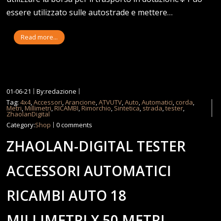
essere utilizzato sulle autostrade e mettere…
Read more...
01-06-21
By:redazione
Tag:
4x4
,
Accessori
,
Arancione
,
ATVUTV
,
Auto
,
Automatici
,
corda
,
Metri
,
Millimetri
,
RICAMBI
,
Rimorchio
,
Sintetica
,
strada
,
tester
,
ZhaolanDigital
Category:
Shop
0 comments
ZHAOLAN-DIGITAL TESTER
ACCESSORI AUTOMATICI
RICAMBI AUTO 18
MILLIMETRI X 50 METRI