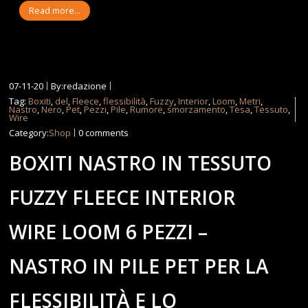
Read more...
07-11-20
By:redazione
Tag:
Boxiti
,
del
,
Fleece
,
flessibilità
,
Fuzzy
,
Interior
,
Loom
,
Metri
,
Nastro
,
Nero
,
Pet
,
Pezzi
,
Pile
,
Rumore
,
smorzamento
,
Tesa
,
Tessuto
,
Wire
Category:
Shop
0 comments
BOXITI NASTRO IN TESSUTO
FUZZY FLEECE INTERIOR
WIRE LOOM 6 PEZZI –
NASTRO IN PILE PET PER LA
FLESSIBILITÀ E LO