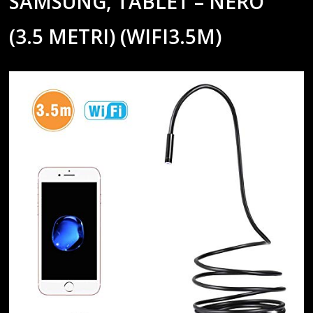
SAMSUNG, TABLET – NERO
(3.5 METRI) (WIFI3.5M)