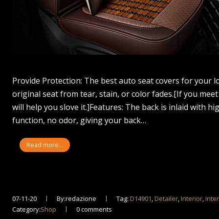
Provide Protection: The best auto seat covers for your l
original seat from tear, stain, or color fades.[If you mee
will help you slove it.]Features: The back is inlaid with
function, no odor, giving your back…
Read more...
07-11-20
By:redazione
Tag:
D14901
,
Detailer
,
Interior
,
Inte
Category:
Shop
0 comments