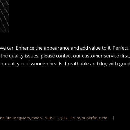
ove car. Enhance the appearance and add value to it. Perfect
t the quality issues, please contact our customer service firs
 high-quality cool wooden beads, breathable and dry, with goo
rne
,
litri
,
Meguiars
,
modo
,
PULISCE
,
Quik
,
Sicuro
,
superfici
,
tutte