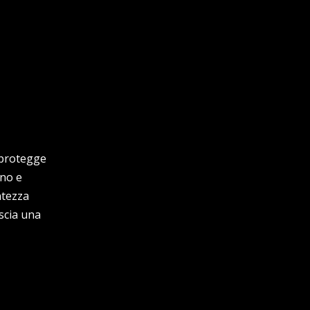
 protegge
gno e
ntezza
scia una