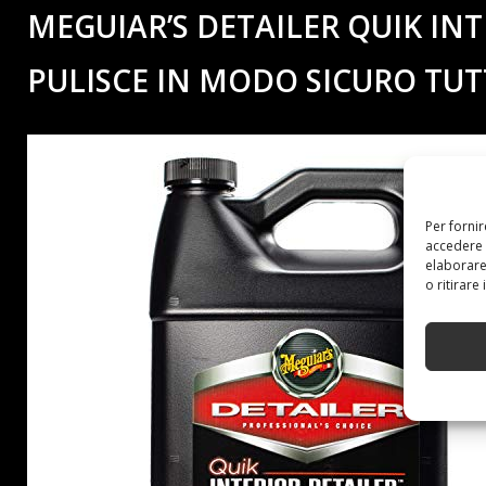
MEGUIAR’S DETAILER QUIK INTE
PULISCE IN MODO SICURO TUTT
Per forni
accedere 
elaborare
o ritirare