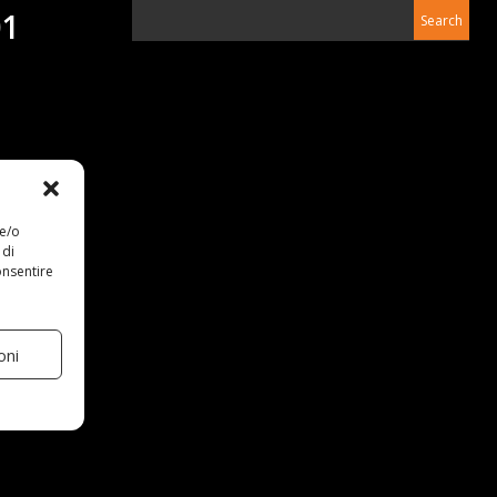
01
 e/o
 di
onsentire
oni