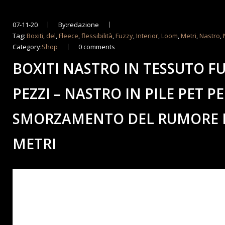
07-11-20
By:redazione
Tag:
Boxiti
,
del
,
Fleece
,
flessibilità
,
Fuzzy
,
Interior
,
Loom
,
Metri
,
Nastro
,
Category:
Shop
0 comments
BOXITI NASTRO IN TESSUTO F
PEZZI – NASTRO IN PILE PET PE
SMORZAMENTO DEL RUMORE IN
METRI