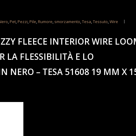
Nero
,
Pet
,
Pezzi
,
Pile
,
Rumore
,
smorzamento
,
Tesa
,
Tessuto
,
Wire
UZZY FLEECE INTERIOR WIRE LOO
R LA FLESSIBILITÀ E LO
 NERO – TESA 51608 19 MM X 1