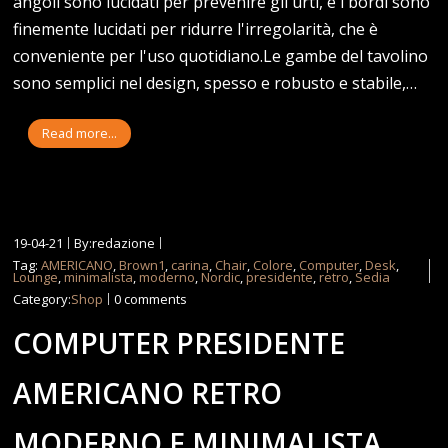
angoli sono lucidati per prevenire gli urti, e i bordi sono
finemente lucidati per ridurre l'irregolarità, che è
conveniente per l'uso quotidiano.Le gambe del tavolino
sono semplici nel design, spesso e robusto e stabile,…
Read more...
19-04-21
By:redazione
Tag:
AMERICANO
,
Brown1
,
carina
,
Chair
,
Colore
,
Computer
,
Desk
,
Lounge
,
minimalista
,
moderno
,
Nordic
,
presidente
,
retro
,
Sedia
Category:
Shop
0 comments
COMPUTER PRESIDENTE
AMERICANO RETRO
MODERNO E MINIMALISTA