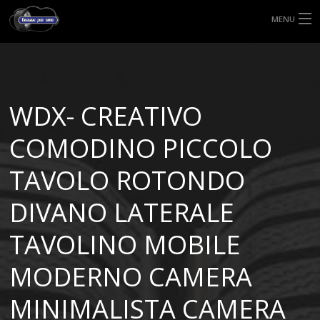
MENU
HOME
TIPI DI GOMME
WDX- CREATIVO
MISURE GOMME
COMODINO PICCOLO
BLOG
TAVOLO ROTONDO
SHOP
DIVANO LATERALE
TAVOLINO MOBILE
MODERNO CAMERA
MINIMALISTA CAMERA