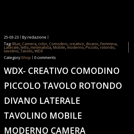
25-03-23
By:redazione
Tag:
Blue
,
Camera
,
color
,
Comodino
,
creativo
,
divano
,
Femmina
,
Laterale
,
letto
,
minimalista
,
Mobile
,
moderno
,
Piccolo
,
rotondo
,
tavolino
,
Tavolo
,
WDX
Category:
Shop
0 comments
WDX- CREATIVO COMODINO
PICCOLO TAVOLO ROTONDO
DIVANO LATERALE
TAVOLINO MOBILE
MODERNO CAMERA